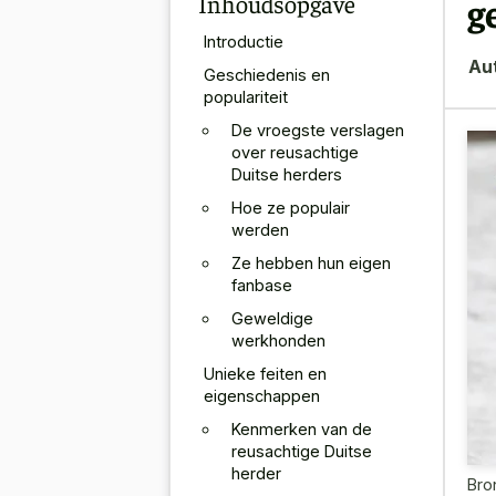
Inhoudsopgave
g
Introductie
Au
Geschiedenis en
populariteit
De vroegste verslagen
over reusachtige
Duitse herders
Hoe ze populair
werden
Ze hebben hun eigen
fanbase
Geweldige
werkhonden
Unieke feiten en
eigenschappen
Kenmerken van de
reusachtige Duitse
herder
Bro