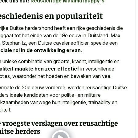
ck this out:
Reusachtige Malamutpuppy's
schiedenis en populariteit
rijke Duitse herdershond heeft een rijke geschiedenis die
uggaat tot het einde van de 19e eeuw in Duitsland. Max
 Stephanitz, een Duitse cavalerieofficier, speelde een
ciale rol in de ontwikkeling ervan
.
 unieke combinatie van grootte, kracht, intelligentie en
aliteit maakte hen zeer effectief
in verschillende
cties, waaronder het hoeden en bewaken van vee.
rmate de 20e eeuw vorderde, werden reusachtige Duitse
ders ideale kandidaten voor politie- en militaire
kzaamheden vanwege hun intelligentie, trainability en
liteit.
 vroegste verslagen over reusachtige
itse herders