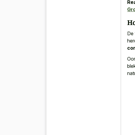
Rea
Gr
Ho
De 
her
co
Oor
ble
nat