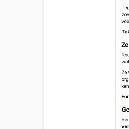
Teg
zow
vee
Tak
Ze
Reu
wat
Ze
org
ken
For
Ge
Reu
ver