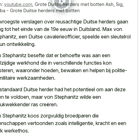
n:
youtube.com
,
Grote Duitse herders met botten Ash, Sig,
ba - Grote Duitse herders met botten
vroegste verslagen over reusachtige Duitse herders gaan
ug tot het einde van de 19e eeuw in Duitsland. Max von
phanitz, een Duitse cavalerieofficier, speelde een sleutelrol
hun ontwikkeling.
 Stephanitz besefte dat er behoefte was aan een
lzijdige werkhond die in verschillende functies
kon
steren, waaronder hoeden, bewaken en helpen bij politie-
militaire werkzaamheden.
standaard Duitse herder had het potentieel om aan deze
en te voldoen, maar von Stephanitz wilde een
rukwekkender ras creëren.
 Stephanitz koos zorgvuldig broedparen die
enschappen vertoonden zoals intelligentie, kracht en een
rk werkethos.