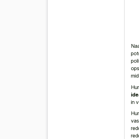
Naa
pot
pol
ops
mid
Hun
ide
in 
Hun
vas
red
red