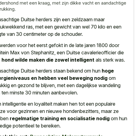
dershond met een kraag, met zijn dikke vacht en aandachtige
rukking.
sachtige Duitse herders zijn een zeldzaam maar
rukwekkend ras, met een gewicht van wel 70 kilo en een
gte van 30 centimeter op de schouder.
werden voor het eerst gefokt in de late jaren 1800 door
itein Max von Stephanitz, een Duitse cavalerieofficier die
n
hond wilde maken die zowel intelligent
als sterk was.
sachtige Duitse herders staan bekend om hun
hoge
rgieniveaus en hebben veel beweging nodig
om
ukkig en gezond te blijven, met een
dagelijkse wandeling
 ten minste 30 minuten aanbevolen
.
 intelligentie en loyaliteit maken hen tot een populaire
ze voor gezinnen en nieuwe hondenbezitters, maar ze
bben
regelmatige training en socialisatie nodig
om hun
ledige potentieel te bereiken.