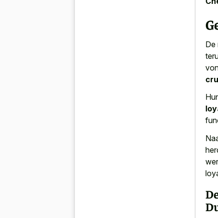
Che
Ge
De 
ter
von
cru
Hun
loy
fun
Naa
her
wer
loya
De
Du