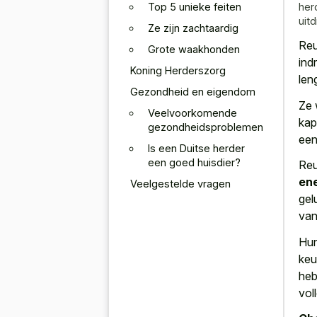
Top 5 unieke feiten
her
uitd
Ze zijn zachtaardig
Reu
Grote waakhonden
ind
Koning Herderszorg
len
Gezondheid en eigendom
Ze 
Veelvoorkomende
kap
gezondheidsproblemen
ee
Is een Duitse herder
een goed huisdier?
Reu
ene
Veelgestelde vragen
gel
van
Hun
keu
he
vol