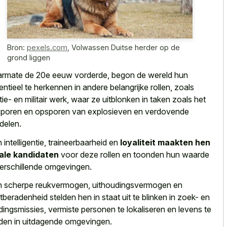
Bron:
pexels.com
,
Volwassen Duitse herder op de
grond liggen
rmate de 20e eeuw vorderde, begon de wereld hun
entieel te herkennen in andere belangrijke rollen, zoals
itie- en militair werk, waar ze uitblonken in taken zoals het
poren en opsporen van explosieven en verdovende
delen.
 intelligentie, traineerbaarheid en
loyaliteit maakten hen
ale kandidaten
voor deze rollen en toonden hun waarde
verschillende omgevingen.
 scherpe reukvermogen, uithoudingsvermogen en
tberadenheid stelden hen in staat uit te blinken in zoek- en
dingsmissies, vermiste personen te lokaliseren en levens te
den in uitdagende omgevingen.