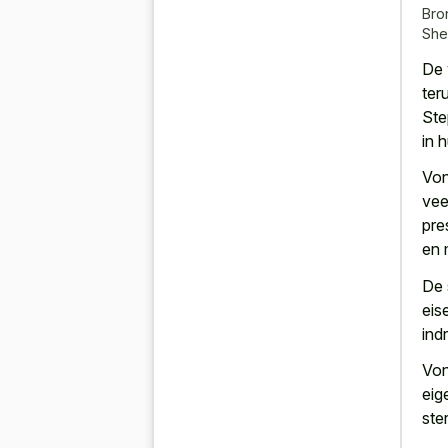
Bro
She
De 
ter
Ste
in 
Von
vee
pre
en 
De 
eis
ind
Von
eig
ste