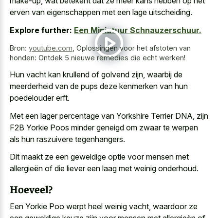
make-up, wat betekent dat ze meer kans hebben op het
erven van eigenschappen met een lage uitscheiding.
Explore further:
Een Miniatuur Schnauzerschuur.
Bron:
youtube.com
,
Oplossingen voor het afstoten van
honden: Ontdek 5 nieuwe remedies die echt werken!
Hun vacht kan krullend of golvend zijn, waarbij de
meerderheid van de
pups deze kenmerken van hun
poedelouder erft
.
Met een lager percentage van Yorkshire Terrier DNA, zijn
F2B Yorkie Poos minder geneigd om zwaar te werpen
als hun raszuivere tegenhangers.
Dit maakt ze een geweldige optie voor mensen met
allergieën of die liever een laag met weinig onderhoud.
Hoeveel?
Een Yorkie Poo werpt heel weinig vacht, waardoor ze