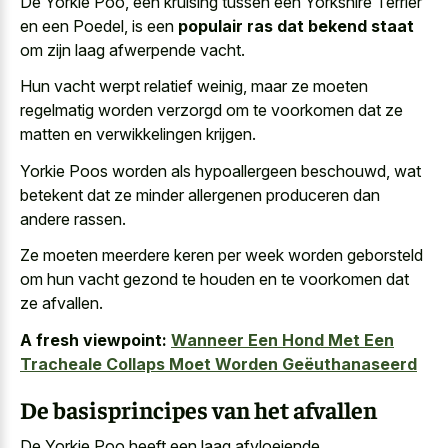
De Yorkie Poo, een kruising tussen een Yorkshire Terrier
en een Poedel, is een
populair ras dat bekend staat
om zijn laag afwerpende vacht.
Hun vacht werpt relatief weinig, maar ze moeten
regelmatig worden verzorgd om te voorkomen dat ze
matten en verwikkelingen krijgen.
Yorkie Poos worden als hypoallergeen beschouwd, wat
betekent dat ze minder allergenen produceren dan
andere rassen.
Ze moeten
meerdere keren per week worden geborsteld
om hun vacht gezond
te houden en te voorkomen dat
ze afvallen.
A fresh viewpoint:
Wanneer Een Hond Met Een
Tracheale Collaps Moet Worden Geëuthanaseerd
De basisprincipes van het afvallen
De Yorkie Poo heeft een laag afvloeiende,