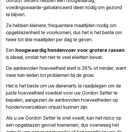
Gordon Setters hebben een hoogwaardig,
voedingswaarde-gebalanceerd dieet nodig om gezond
te blijven.
Ze hebben kleinere, frequentere maaltijden nodig om
opgeblazenheid te voorkomen, dus het is het beste om
twee tot drie maaltijden per dag te geven.
Een
hoogwaardig hondenvoer voor grotere rassen
is ideaal, omdat het niet te veel eiwitten bevat.
De aanbevolen hoeveelheid eiwit is 26% of minder, want
meer kan leiden tot problemen bij de groei.
Het is het beste om uw dierenarts te raadplegen om de
juiste hoeveelheid voedsel voor uw Gordon Setter te
bepalen, aangezien de
aanbevolen hoeveelheden op
hondenvoerzakken onjuist
kunnen zijn.
Als u uw Gordon Setter te snel voedt, kan het risico op
een opgeblazen gevoel toenemen, dus overweeg het
gebruik van een puzzelvoeder of het opsplitsen van de