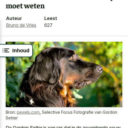
moet weten
Auteur
Leest
Bruno de Vries
627
Inhoud
Bron:
pexels.com
,
Selective Focus Fotografie van Gordon
Setter
De Gordon Setter is een ras dat in de zeventiende eeuw