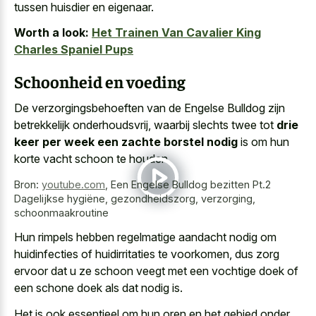
tussen huisdier en eigenaar.
Worth a look:
Het Trainen Van Cavalier King
Charles Spaniel Pups
Schoonheid en voeding
De verzorgingsbehoeften van de Engelse Bulldog zijn
betrekkelijk onderhoudsvrij, waarbij slechts twee tot
drie
keer per week een zachte borstel nodig
is om hun
korte vacht schoon te houden.
Bron:
youtube.com
,
Een Engelse Bulldog bezitten Pt.2
Dagelijkse hygiëne, gezondheidszorg, verzorging,
schoonmaakroutine
Hun rimpels hebben regelmatige aandacht nodig om
huidinfecties of huidirritaties te voorkomen, dus zorg
ervoor dat u ze
schoon veegt met een
vochtige doek
of
een schone doek
als dat nodig is.
Het is ook essentieel om hun oren en het gebied onder