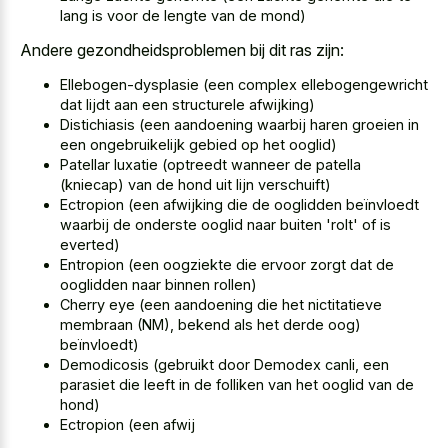
lang is voor de lengte van de mond)
Andere gezondheidsproblemen bij dit ras zijn:
Ellebogen-dysplasie (een complex ellebogengewricht
dat lijdt aan een structurele afwijking)
Distichiasis (een
aandoening waarbij haren groeien in
een ongebruikelijk gebied
op het ooglid)
Patellar luxatie (optreedt wanneer de patella
(kniecap) van de hond uit lijn verschuift)
Ectropion (een afwijking die de ooglidden beïnvloedt
waarbij de onderste ooglid naar buiten 'rolt' of is
everted)
Entropion (een oogziekte die ervoor zorgt dat de
ooglidden naar binnen rollen)
Cherry eye (een aandoening die het nictitatieve
membraan (NM), bekend als het derde oog)
beïnvloedt)
Demodicosis (gebruikt door Demodex canli, een
parasiet die leeft in de folliken van het ooglid van de
hond)
Ectropion (een afwij