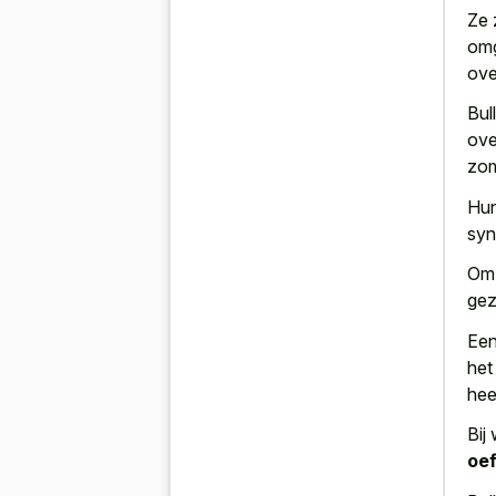
Ze 
omg
ove
Bul
ove
zom
Hun
syn
Om 
gez
Ee
het
hee
Bij
oef