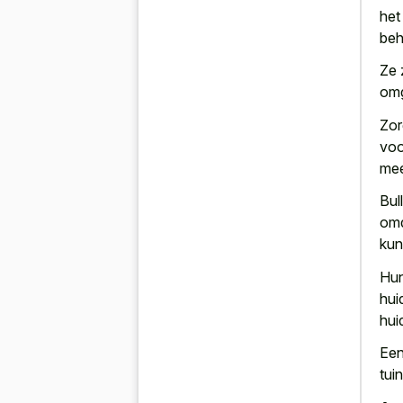
het
beh
Ze 
omg
Zor
voo
me
Bul
omd
kun
Hu
hui
hui
Een
tui