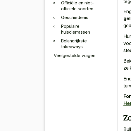
teg
Officiële en niet-
officiële soorten
Eng
Geschiedenis
gel
ged
Populaire
huisdierrassen
Hun
Belangrijkste
voo
takeaways
ste
Veelgestelde vragen
Be
ze 
Eng
ter
For
He
Z
Bul