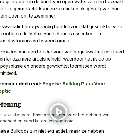
ldogs moeten in de buurt van open water worden bewaakt,
at ze gemakkelijk kunnen verdrinken als gevolg van hun
vermogen om te zwemmen.
 kwalitatief hoogwaardig hondenvoer dat geschikt is voor
grootte en de leeftijd van het ras is essentieel om
richtsstoornissen te voorkomen.
 voeden van een hondenvoer van hoge kwaliteit resulteert
een langzamere groeisnelheid, waardoor het risico op
pdysplasie en andere gewrichtsstoornissen wordt
minderd.
commended read:
Engelse Bulldog Pups Voor
optie
fening
n:
youtube.com
,
Basisoefeningen voor het behoud van
ondheid en conditie en fysiotherapie.
else Bulldogs zijn niet erg actief, maar ze hebben