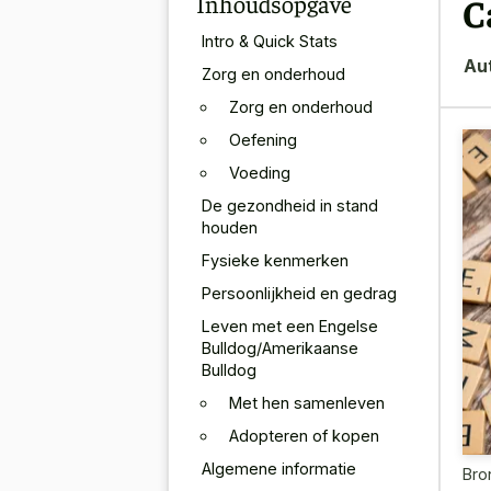
Inhoudsopgave
C
Intro & Quick Stats
Au
Zorg en onderhoud
Zorg en onderhoud
Oefening
Voeding
De gezondheid in stand
houden
Fysieke kenmerken
Persoonlijkheid en gedrag
Leven met een Engelse
Bulldog/Amerikaanse
Bulldog
Met hen samenleven
Adopteren of kopen
Algemene informatie
Bro