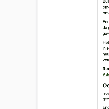
Bul
omd
on
Een
de 
gew
Het
in 
heu
ver
Re
Ad
Oe
Bro
gez
Eng