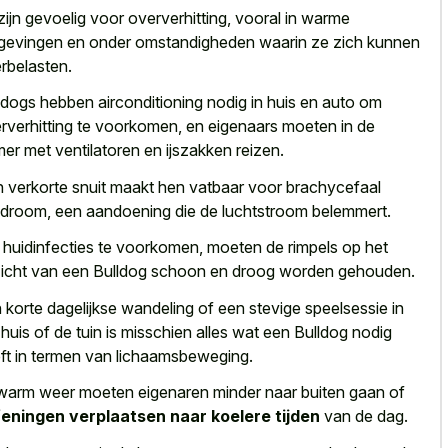
zijn gevoelig voor oververhitting, vooral in
warme
evingen en onder omstandigheden waarin
ze zich kunnen
rbelasten.
ldogs hebben airconditioning nodig in huis en auto om
rverhitting te voorkomen, en eigenaars moeten in de
er met ventilatoren en ijszakken reizen.
 verkorte snuit maakt hen vatbaar voor brachycefaal
droom, een aandoening die de luchtstroom belemmert.
huidinfecties te voorkomen, moeten de rimpels op het
icht van een Bulldog schoon en droog worden gehouden.
n
korte dagelijkse wandeling of een stevige speelsessie
in
 huis of de tuin is misschien alles wat een Bulldog nodig
ft in termen van lichaamsbeweging.
 warm weer moeten eigenaren minder naar buiten gaan of
eningen verplaatsen naar koelere tijden
van de dag.