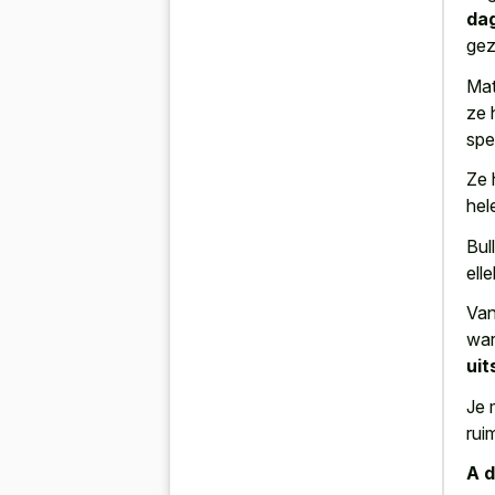
dag
gez
Mat
ze 
spe
Ze 
hel
Bul
ell
Van
war
uit
Je 
rui
A d