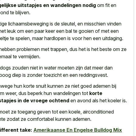
elijkse uitstapjes en wandelingen nodig
om fit en
ond te blijven.
ige lichaamsbeweging is de sleutel, en misschien vinden
het leuk om een paar keer een bal te gooien of met een
eltje te spelen, maar hardlopen is voor hen een uitdaging.
hebben problemen met trappen, dus het is het beste om ze
emaal te vermijden.
ldogs zouden niet in water moeten zijn dat meer dan
eboog diep is zonder toezicht en een reddingsvest.
wege hun korte snuit kunnen ze niet goed ademen bij
m weer, dus beperk hun wandelingen tot
korte
stapjes in de vroege ochtend
en avond als het koeler is.
moet ze toegang geven tot een koele, airconditioned
mte zodat ze comfortabel kunnen ademen.
ifferent take:
Amerikaanse En Engelse Bulldog Mix