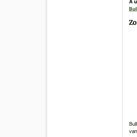
A u
Bu
Zo
Bul
van