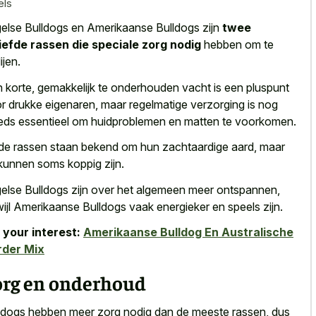
els
else Bulldogs en Amerikaanse Bulldogs zijn
twee
iefde rassen die speciale zorg nodig
hebben om te
ijen.
 korte, gemakkelijk te onderhouden vacht is een pluspunt
r drukke eigenaren, maar regelmatige verzorging is nog
eds essentieel om huidproblemen en matten te voorkomen.
ide
rassen staan bekend om hun zachtaardige aard
, maar
kunnen soms koppig zijn.
else Bulldogs zijn over het algemeen meer ontspannen,
wijl Amerikaanse Bulldogs vaak energieker en speels zijn.
 your interest:
Amerikaanse Bulldog En Australische
rder Mix
org en onderhoud
ldogs hebben meer
zorg nodig dan de meeste rassen
, dus