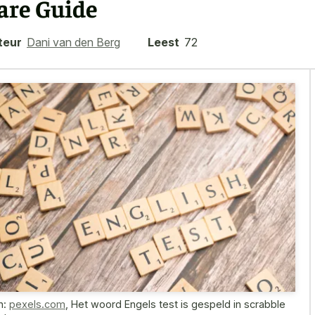
are Guide
teur
Dani van den Berg
Leest
72
n:
pexels.com
,
Het woord Engels test is gespeld in scrabble