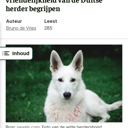
herder begrijpen
Auteur
Leest
Bruno de Vries
285
Inhoud
Bron:
pexels.com
,
Foto van de witte herdershond