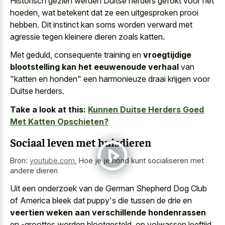
Historisch gezien werden Duitse herders gefokt voor het
hoeden, wat betekent dat ze een uitgesproken prooi
hebben. Dit instinct kan
soms worden verward met
agressie tegen kleinere dieren zoals katten
.
Met geduld, consequente training en
vroegtijdige
blootstelling kan het eeuwenoude verhaal
van
"katten en honden" een harmonieuze draai krijgen voor
Duitse herders.
Take a look at this:
Kunnen Duitse Herders Goed
Met Katten Opschieten?
Sociaal leven met huisdieren
Bron:
youtube.com
,
Hoe je je hond kunt socialiseren met
andere dieren
Uit een onderzoek van de German Shepherd Dog Club
of America bleek dat puppy's die tussen de drie en
veertien weken aan verschillende hondenrassen
en -groottes worden blootgesteld, op volwassen leeftijd