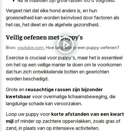
Na 18 maanden zijn grote rassen 100% volgroeid.
Vergeet niet dat elke hond anders is, en hun
groeisnelheid kan worden beïnvloed door factoren als
het ras, het dieet en de algehele gezondheid.
Veilig oefenen met puppy's
Bron:
youtube.com
,
Hoe lang kun je een puppy oefenen?
Exercise is cruciaal voor puppy's, maar het is essentieel
om het op een veilige manier te doen om te voorkomen
dat hun
zich ontwikkelende botten en gewrichten
worden beschadigd
.
Grote en
reusachtige rassen zijn bijzonder
kwetsbaar
voor overmatige lichaamsbeweging, die
langdurige schade kan veroorzaken.
Loop uw puppy voor
korte afstanden van een kwart
mijl
of minder op zachtere oppervlakken, zoals gras of
zand, in plaats van op intensieve activiteiten.