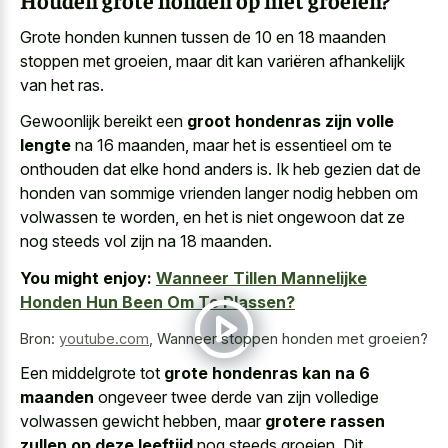
Houden grote honden op met groeien?
Grote honden kunnen tussen de 10 en 18 maanden
stoppen met groeien, maar dit kan variëren afhankelijk
van het ras.
Gewoonlijk bereikt een
groot hondenras zijn volle
lengte
na 16 maanden, maar het is essentieel om te
onthouden dat elke hond anders is. Ik heb gezien dat de
honden van sommige vrienden langer nodig hebben om
volwassen te worden, en het is niet ongewoon dat ze
nog steeds vol zijn na 18 maanden.
You might enjoy:
Wanneer Tillen Mannelijke
Honden Hun Been Om Te Plassen?
Bron:
youtube.com
,
Wanneer stoppen honden met groeien?
Een middelgrote tot
grote hondenras kan na 6
maanden
ongeveer twee derde van zijn volledige
volwassen gewicht hebben, maar
grotere rassen
zullen op deze leeftijd
nog steeds groeien. Dit