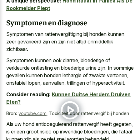
A unique perspective:
Hond Raakt in Paniek Als De
Rookmelder Piept
Symptomen en diagnose
Symptomen van rattenvergiftiging bij honden kunnen
zeer gevarieerd zijn en zijn niet altijd onmiddellijk
zichtbaar.
Symptomen kunnen ook diarree, bloederige of
verkleurde ontlasting en bloederige urine
zijn. In sommige
gevallen kunnen honden lethargie of zwakte vertonen,
onstabiel lopen, aanvallen, trillingen of hyperactiviteit.
Consider reading:
Kunnen Duitse Herders Druiven
Eten?
Bron:
youtube.com
,
Toxiciteit door rattenvergif bij honden
Als uw hond anticoagulerend rattenvergif heeft gegeten,
is er een
groot risico op inwendige bloedingen
, die fataal
kunnen zijn als ze niet snel worden behandeld.