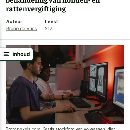
rattenvergiftiging
Auteur
Leest
Bruno de Vries
217
Inhoud
Bron:
pexels.com
,
Gratis stockfoto van volwassen, dier,