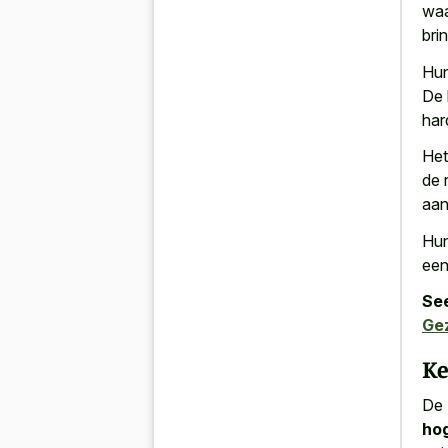
waa
bri
Hun
De 
har
Het
de 
aan
Hun
een
See
Ge
Ke
De 
hog