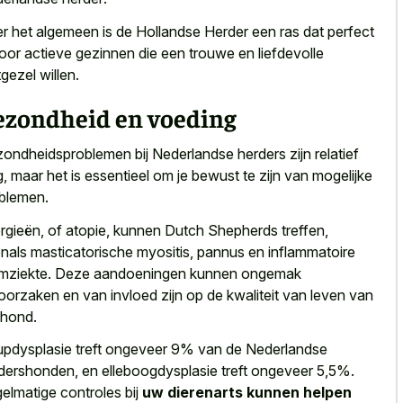
r het algemeen is de Hollandse Herder een ras dat perfect
voor actieve gezinnen die een trouwe en liefdevolle
gezel willen.
ezondheid en voeding
ondheidsproblemen bij Nederlandse herders zijn relatief
g, maar het is essentieel om je bewust te zijn van mogelijke
blemen.
ergieën, of atopie, kunnen Dutch Shepherds treffen,
nals masticatorische myositis, pannus en inflammatoire
mziekte. Deze aandoeningen kunnen ongemak
oorzaken en van invloed zijn op de kwaliteit van leven van
hond.
pdysplasie treft ongeveer 9% van de Nederlandse
dershonden, en elleboogdysplasie treft ongeveer 5,5%.
elmatige controles bij
uw dierenarts kunnen helpen