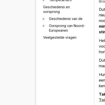
Bro
Geschiedenis en
Dut
oorsprong
nie
Geschiedenis van de
nod
Oorsprong van Noord-
min
Europeanen
sti
Veelgestelde vragen
Het
voo
hon
Dut
maa
Hun
een
ken
Tak
Toi