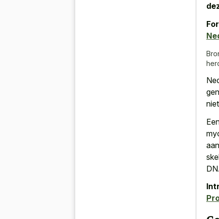
dez
For
Ne
Bro
her
Ned
gen
nie
Een
myo
aan
ske
DNA
Int
Pr
Ge