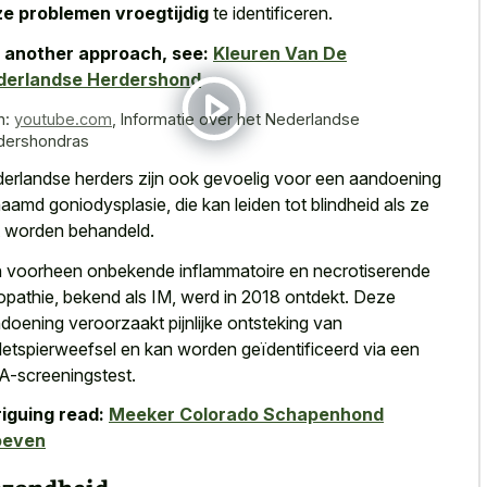
e problemen vroegtijdig
te identificeren.
 another approach, see:
Kleuren Van De
derlandse Herdershond
n:
youtube.com
,
Informatie over het Nederlandse
dershondras
erlandse herders zijn ook gevoelig voor een aandoening
aamd goniodysplasie, die kan leiden tot blindheid als ze
t worden behandeld.
 voorheen onbekende inflammatoire en necrotiserende
pathie, bekend als IM, werd in 2018 ontdekt. Deze
doening veroorzaakt pijnlijke ontsteking van
letspierweefsel en kan worden geïdentificeerd via een
-screeningstest.
riguing read:
Meeker Colorado Schapenhond
oeven
zondheid