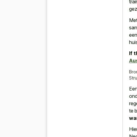
tra
gez
Met
sam
een
hui
If 
Au
Bro
Str
Een
ond
reg
te 
wa
Hie
Ned