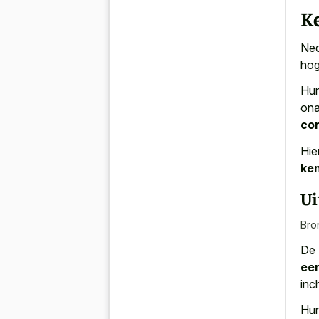
K
Ned
hog
Hun
ona
co
Hie
ke
Ui
Bro
De 
ee
inch
Hun