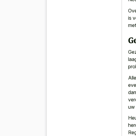
Ove
is 
met
G
Gez
laa
pro
All
eve
dar
ver
uw 
Heu
her
Reg