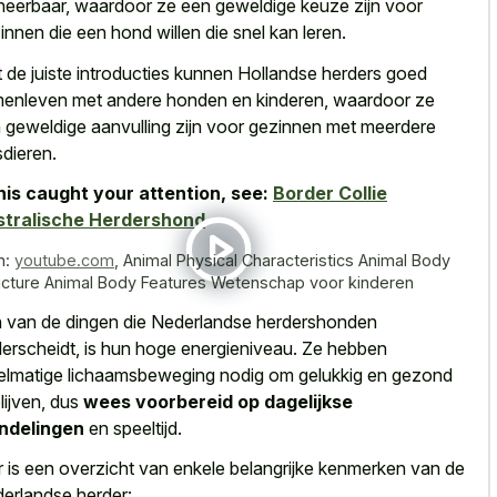
ineerbaar, waardoor ze een geweldige keuze zijn voor
innen die een hond willen die snel kan leren.
 de juiste introducties kunnen Hollandse herders goed
enleven met andere honden en kinderen, waardoor ze
 geweldige aanvulling zijn voor gezinnen met meerdere
sdieren.
this caught your attention, see:
Border Collie
stralische Herdershond
n:
youtube.com
,
Animal Physical Characteristics Animal Body
ucture Animal Body Features Wetenschap voor kinderen
 van de dingen die Nederlandse herdershonden
erscheidt, is hun hoge energieniveau. Ze hebben
elmatige lichaamsbeweging nodig om gelukkig en gezond
blijven, dus
wees voorbereid op dagelijkse
ndelingen
en speeltijd.
r is een overzicht van enkele belangrijke kenmerken van de
erlandse herder: