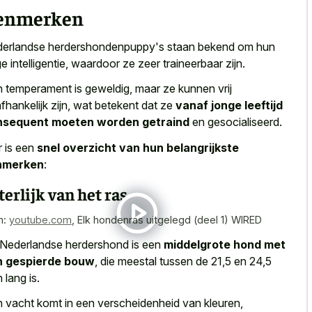
enmerken
erlandse herdershondenpuppy's staan bekend om hun
e intelligentie, waardoor ze zeer traineerbaar zijn.
 temperament is geweldig, maar ze kunnen vrij
fhankelijk zijn, wat betekent dat ze
vanaf jonge leeftijd
nsequent moeten worden getraind
en gesocialiseerd.
r is een
snel overzicht van hun belangrijkste
nmerken
:
terlijk van het ras
n:
youtube.com
,
Elk hondenras uitgelegd (deel 1) WIRED
Nederlandse herdershond is een
middelgrote hond met
n gespierde bouw
, die meestal tussen de 21,5 en 24,5
 lang is.
 vacht komt in een verscheidenheid van kleuren,