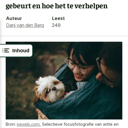
gebeurt en hoe het te verhelpen
Auteur
Leest
Dani van den Berg
249
Inhoud
Bron:
pexels.com
,
Selectieve focusfotografie van witte en