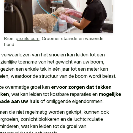
Bron:
pexels.com
,
Groomer staande en wasende
hond
 verwaarlozen van het snoeien kan leiden tot een
zienlijke toename van het gewicht van uw boom,
gezien een enkele tak in één jaar tot een meter kan
eien, waardoor de structuur van de boom wordt belast.
e overmatige groei kan
ervoor zorgen dat takken
eken
, wat kan leiden tot kostbare reparaties en
mogelijke
hade aan uw huis
of omliggende eigendommen.
en die niet regelmatig worden geknipt, kunnen ook
rgroeien, zonlicht blokkeren en de luchtcirculatie
minderen, wat kan leiden tot de groei van