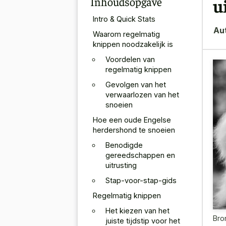
Inhoudsopgave
u
Intro & Quick Stats
Au
Waarom regelmatig
knippen noodzakelijk is
Voordelen van
regelmatig knippen
Gevolgen van het
verwaarlozen van het
snoeien
Hoe een oude Engelse
herdershond te snoeien
Benodigde
gereedschappen en
uitrusting
Stap-voor-stap-gids
Regelmatig knippen
Het kiezen van het
Bro
juiste tijdstip voor het