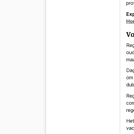
pro
Ex
Ho
Vo
Reg
oud
ma
Dag
om 
dub
Reg
com
reg
Het
vac