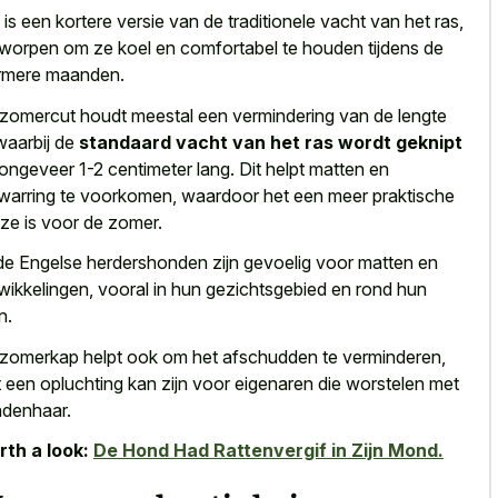
 is een
kortere versie van de traditionele vacht
van het ras,
worpen om ze koel en comfortabel te houden tijdens de
mere maanden.
zomercut houdt meestal een vermindering van de lengte
 waarbij de
standaard vacht van het ras wordt geknipt
 ongeveer 1-2 centimeter lang. Dit helpt matten en
warring te voorkomen, waardoor het een meer praktische
ze is voor de zomer.
e Engelse herdershonden zijn gevoelig voor matten en
wikkelingen, vooral in hun gezichtsgebied en rond hun
n.
zomerkap helpt ook om het afschudden te verminderen,
 een opluchting kan zijn voor eigenaren die worstelen met
denhaar.
th a look:
De Hond Had Rattenvergif in Zijn Mond.