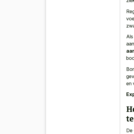
zie
Reg
voe
zw
Als
aan
aan
bo
Bom
gev
en 
Ex
H
te
De 