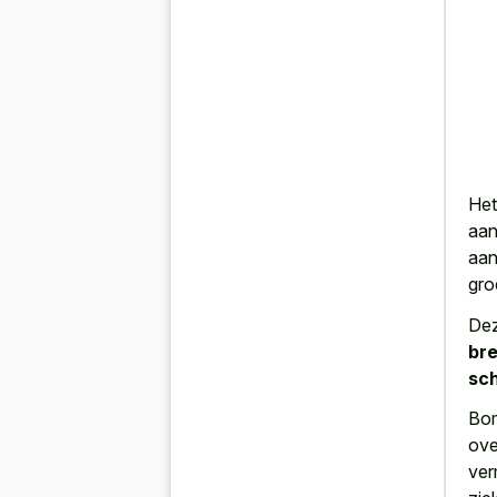
Het
aan
aan
gro
Dez
br
sc
Bom
ove
ver