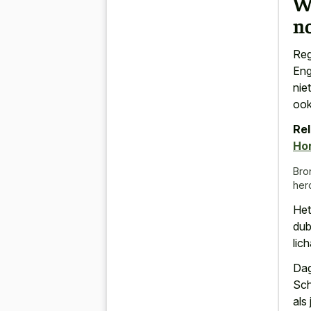
W
no
Reg
Eng
nie
ook
Rel
Ho
Bro
her
Het
dub
lic
Dag
Sch
als