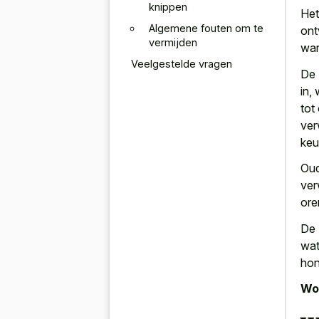
knippen
Het
Algemene fouten om te
ont
vermijden
war
Veelgestelde vragen
De 
in,
tot
ver
keu
Oud
ver
ore
De 
wat
hon
Wor