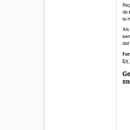
Reg
de
te 
Als
een
dat
For
En 
Ge
sn