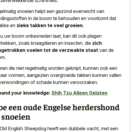
kteverwekkende schimmels.
elmatig snoeien helpt een gezond evenwicht van
dingsstoffen in de boom te behouden en voorkomt dat
akke en
zieke takken te veel groeien
.
 u uw boom onbesneden laat, kan dit ook plagen
trekken, zoals knaagdieren en insecten, die
zich
getrokken voelen tot de verzwakte staat
van de
om.
en die niet regelmatig worden geknipt, kunnen ook een
aar vormen, aangezien overgroeide takken kunnen vallen
verwondingen of schade kunnen veroorzaken.
pand your knowledge:
Shih Tzu Alleen Gelaten
oe een oude Engelse herdershond
 snoeien
Old English Sheepdog heeft een dubbele vacht, met een