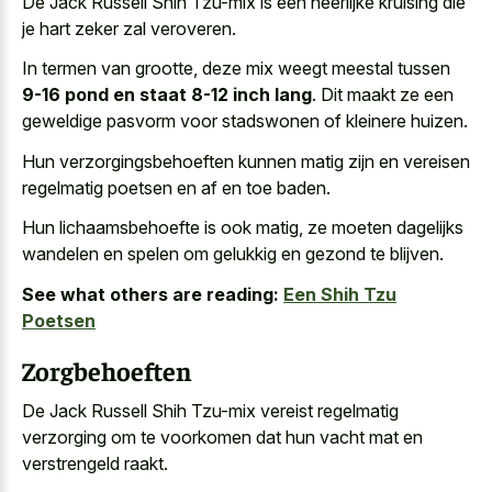
De Jack Russell Shih Tzu-mix is een
heerlijke kruising die
je hart zeker
zal veroveren.
In termen van grootte, deze mix weegt meestal tussen
9-16 pond en staat 8-12 inch lang
. Dit maakt ze een
geweldige pasvorm voor stadswonen of kleinere huizen.
Hun verzorgingsbehoeften kunnen matig zijn en vereisen
regelmatig poetsen en af en toe baden.
Hun lichaamsbehoefte is ook matig, ze moeten dagelijks
wandelen en spelen om gelukkig en gezond te blijven.
See what others are reading:
Een Shih Tzu
Poetsen
Zorgbehoeften
De Jack Russell Shih Tzu-mix vereist regelmatig
verzorging om te voorkomen dat hun
vacht mat en
verstrengeld raakt
.