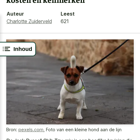
Auteur
Leest
Charlotte Zuiderveld
621
Inhoud
Bron:
pexels.com
,
Foto van een kleine hond aan de lijn