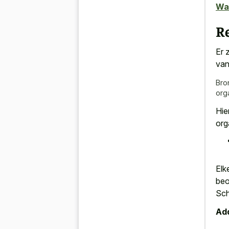
Wa
R
Er 
van
Bro
org
Hie
org
Elk
beo
Sch
Add