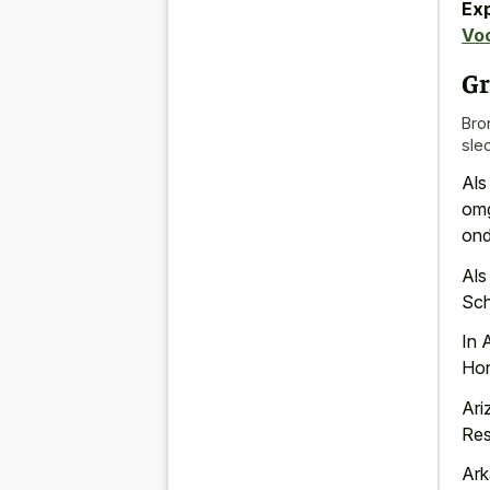
Ex
Voo
Gr
Bro
slec
Als
omg
ond
Als
Sch
In 
Hon
Ari
Res
Ark