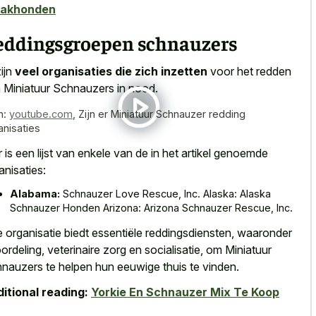
akhonden
eddingsgroepen schnauzers
zijn
veel organisaties die zich inzetten
voor het redden
 Miniatuur Schnauzers in nood.
n:
youtube.com
,
Zijn er Miniatuur Schnauzer redding
anisaties
r is een lijst van enkele van de in het artikel genoemde
anisaties:
Alabama:
Schnauzer Love Rescue, Inc. Alaska: Alaska
Schnauzer Honden Arizona: Arizona Schnauzer Rescue, Inc.
e organisatie biedt essentiële reddingsdiensten, waaronder
ordeling, veterinaire zorg en socialisatie, om Miniatuur
nauzers te helpen hun eeuwige thuis te vinden.
itional reading:
Yorkie En Schnauzer Mix Te Koop