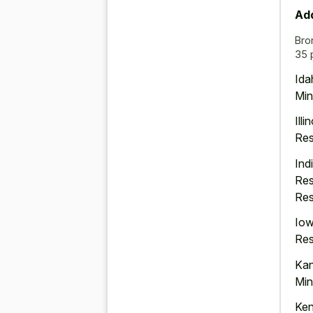
Add
Bro
35 
Ida
Min
Ill
Res
Ind
Res
Res
Iow
Res
Kan
Min
Ken