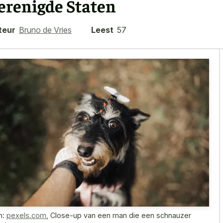
erenigde Staten
teur
Bruno de Vries
Leest
57
n:
pexels.com
,
Close-up van een man die een schnauzer