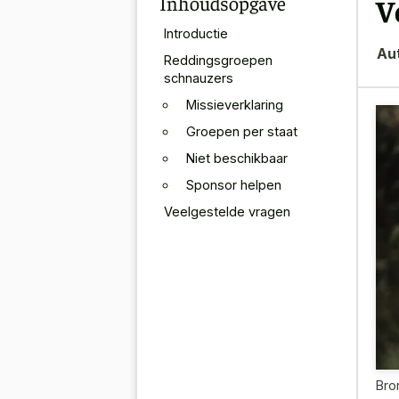
Inhoudsopgave
V
Introductie
Au
Reddingsgroepen
schnauzers
Missieverklaring
Groepen per staat
Niet beschikbaar
Sponsor helpen
Veelgestelde vragen
Bro