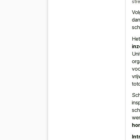
stre
Vol
dan
sch
Het
inz
Uni
org
voo
vri
tot
Sch
ins
sch
wer
ho
Int