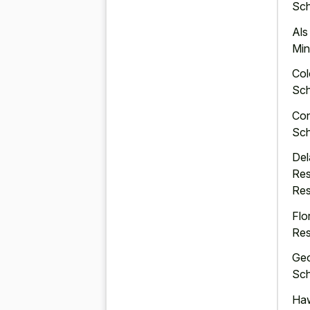
Sch
Als
Min
Col
Sch
Con
Sch
Del
Res
Res
Flo
Res
Geo
Sch
Haw