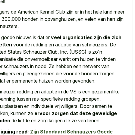
elt
gens de American Kennel Club zijn er in het hele land meer
 300.000 honden in opvanghuizen, en velen van hen zijn
nauzers.
 goede nieuws is dat er
veel organisaties zijn die zich
etten
voor de redding en adoptie van schnauzers. De
ted States Schnauzer Club, Inc. (USSC) is zo'n
anisatie die onvermoeibaar werkt om huizen te vinden
r schnauzers in nood. Ze hebben een netwerk van
jwilligers en pleeggezinnen die voor de
honden zorgen
dat er permanente huizen worden gevonden
.
nauzer redding en adoptie in de VS is een gezamenlijke
panning tussen ras-specifieke redding groepen,
uilplaatsen en individuele vrijwilligers. Door samen te
ken, kunnen ze
ervoor zorgen dat deze geweldige
nden
de liefde en zorg krijgen die ze verdienen.
riguing read:
Zijn Standaard Schnauzers Goede