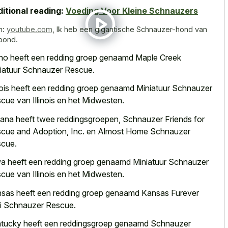
itional reading:
Voeding Voor Kleine Schnauzers
n:
youtube.com
,
Ik heb een gigantische Schnauzer-hond van
pond.
ho heeft een redding groep genaamd Maple Creek
iatuur Schnauzer Rescue.
inois heeft een redding groep genaamd Miniatuur Schnauzer
cue van Illinois en het Midwesten.
iana heeft twee reddingsgroepen, Schnauzer Friends for
cue and Adoption, Inc. en Almost Home Schnauzer
cue.
a heeft een redding groep genaamd Miniatuur Schnauzer
cue van Illinois en het Midwesten.
sas heeft een redding groep genaamd Kansas Furever
i Schnauzer Rescue.
tucky heeft een reddingsgroep genaamd Schnauzer