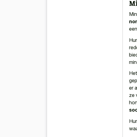
Mi
Min
non
een
Hun
red
bie
min
Het
gep
er 
ze 
hon
soc
Hun
waa