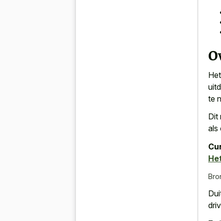
O
Het
uit
te 
Dit
als
Cur
He
Bro
Dui
dri