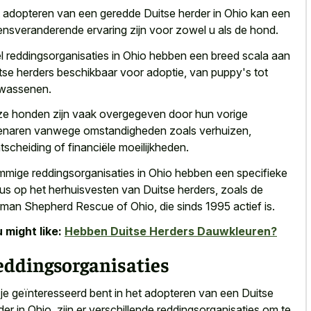
 adopteren van een geredde Duitse herder in Ohio kan een
ensveranderende ervaring zijn voor zowel u
als de hond.
l reddingsorganisaties in Ohio hebben een breed scala aan
tse herders beschikbaar voor adoptie, van puppy's tot
wassenen.
e honden zijn
vaak overgegeven door hun vorige
enaren
vanwege omstandigheden zoals verhuizen,
tscheiding of financiële moeilijkheden.
mige reddingsorganisaties in Ohio hebben een specifieke
us op het herhuisvesten van Duitse herders, zoals de
man Shepherd Rescue of Ohio, die sinds 1995 actief is.
 might like:
Hebben Duitse Herders Dauwkleuren?
eddingsorganisaties
 je geïnteresseerd bent in het adopteren van een Duitse
der in Ohio, zijn er verschillende reddingsorganisaties om te