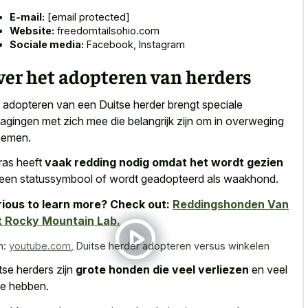
E-mail:
[email protected]
Website:
freedomtailsohio.com
Sociale media:
Facebook, Instagram
ver het adopteren van herders
 adopteren van een Duitse herder brengt speciale
dagingen met zich mee die belangrijk zijn om in overweging
nemen.
 ras heeft
vaak redding nodig omdat het wordt gezien
 een statussymbool of wordt geadopteerd als waakhond.
ious to learn more? Check out:
Reddingshonden Van
t Rocky Mountain Lab.
n:
youtube.com
,
Duitse herder adopteren versus winkelen
tse herders zijn
grote honden die veel verliezen
en veel
ve hebben.