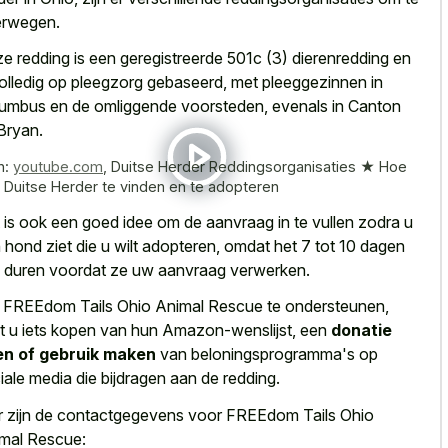
rwegen.
e redding is een geregistreerde 501c (3) dierenredding en
volledig op pleegzorg gebaseerd, met pleeggezinnen in
umbus en de omliggende voorsteden, evenals in Canton
Bryan.
n:
youtube.com
,
Duitse Herder Reddingsorganisaties ★ Hoe
 Duitse Herder te vinden en te adopteren
 is ook een goed idee om de aanvraag in te vullen zodra u
n
hond ziet die u wilt adopteren
, omdat het 7 tot 10 dagen
 duren voordat ze uw aanvraag verwerken.
FREEdom Tails Ohio Animal Rescue te ondersteunen,
t u iets kopen van hun Amazon-wenslijst, een
donatie
n of gebruik maken
van beloningsprogramma's op
iale media die bijdragen aan de redding.
r zijn de contactgegevens voor FREEdom Tails Ohio
mal Rescue: