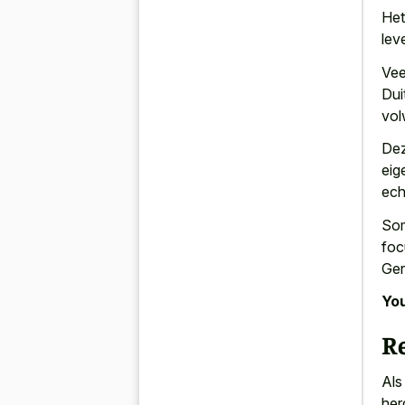
Het
lev
Vee
Dui
vol
Dez
eig
ech
Som
foc
Ger
You
R
Als
her