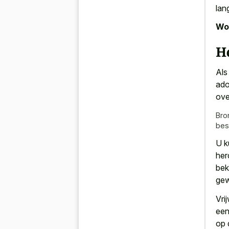
lan
Wor
He
Als
ado
ove
Bro
bes
U k
her
bek
gew
Vri
een
op 