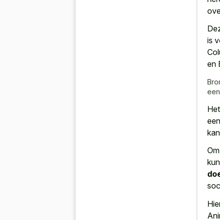
ove
Dez
is 
Col
en 
Bro
een
Het
ee
kan
Om 
kun
doe
soc
Hie
Ani