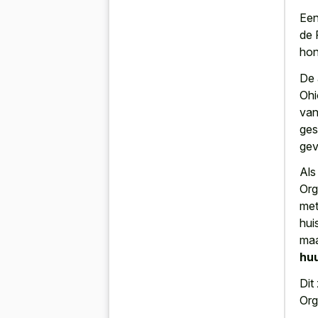
Een
de 
hon
De 
Ohi
van
ges
gev
Als
Org
met
hui
maa
hu
Dit
Org