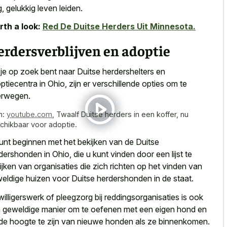
g, gelukkig leven leiden.
th a look:
Red De Duitse Herders Uit Minnesota.
rdersverblijven en adoptie
 je op zoek bent naar Duitse herdershelters en
ptiecentra in Ohio, zijn er verschillende opties om te
rwegen.
n:
youtube.com
,
Twaalf Duitse herders in een koffer, nu
chikbaar voor adoptie.
unt beginnen met het bekijken van de Duitse
dershonden in Ohio, die u kunt vinden door een lijst te
ijken van organisaties die zich richten op het vinden van
eldige huizen voor Duitse herdershonden in de staat.
jwilligerswerk of pleegzorg bij reddingsorganisaties is ook
 geweldige manier om te oefenen met een eigen hond en
de hoogte te zijn van nieuwe honden als ze binnenkomen.