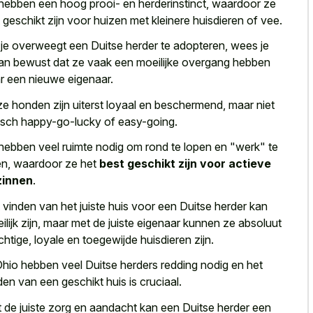
hebben een hoog prooi- en herderinstinct, waardoor ze
t geschikt zijn voor huizen met kleinere huisdieren of vee.
 je overweegt een Duitse herder te adopteren, wees je
an bewust dat ze vaak een moeilijke overgang hebben
r een nieuwe eigenaar.
e honden zijn uiterst loyaal en beschermend, maar niet
isch happy-go-lucky of easy-going.
hebben veel ruimte nodig om rond te lopen en "werk" te
n, waardoor ze het
best geschikt zijn voor actieve
zinnen
.
 vinden van het juiste huis voor een Duitse herder kan
ilijk zijn, maar met de juiste eigenaar kunnen ze absoluut
chtige, loyale en toegewijde huisdieren zijn.
Ohio hebben veel Duitse herders redding nodig en het
den van een geschikt huis is cruciaal.
 de juiste zorg en aandacht kan een Duitse herder een