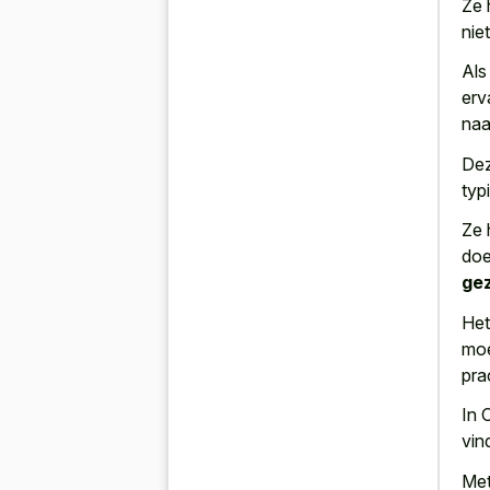
Ze 
nie
Als
erv
naa
Dez
typ
Ze 
doe
ge
Het
moe
pra
In 
vin
Met