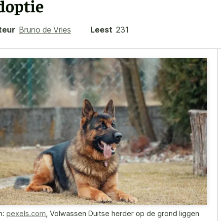
doptie
teur
Bruno de Vries
Leest
231
n:
pexels.com
,
Volwassen Duitse herder op de grond liggen