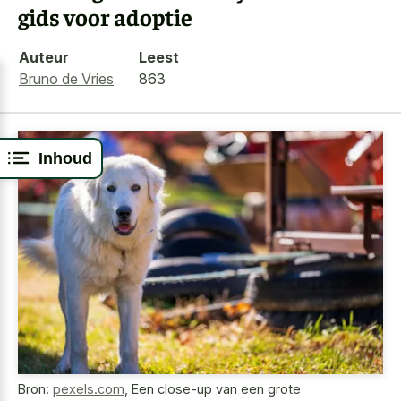
gids voor adoptie
Auteur
Leest
Bruno de Vries
863
Inhoud
Bron:
pexels.com
,
Een close-up van een grote