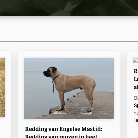
R
L
a
O
S
h
l
Redding van Engelse Mastiff:
e
Redding van reuzen in heel