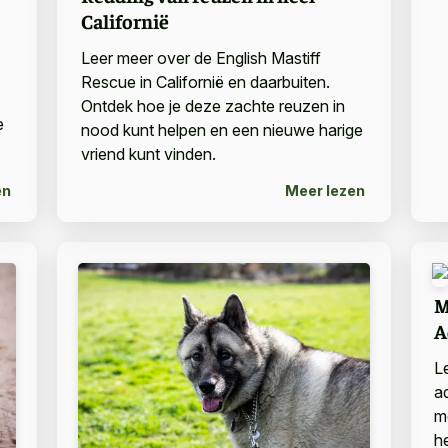
Californië
Leer meer over de English Mastiff
Rescue in Californië en daarbuiten.
Ontdek hoe je deze zachte reuzen in
e
nood kunt helpen en een nieuwe harige
vriend kunt vinden.
en
Meer lezen
M
A
L
a
m
h