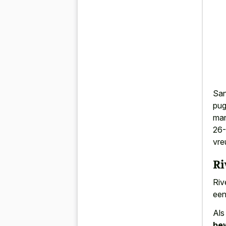
San
pug
man
26-
vre
Ri
Riv
een
Als
bew