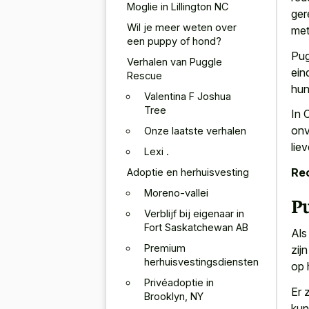
Moglie in Lillington NC
ger
Wil je meer weten over
met
een puppy of hond?
Pug
Verhalen van Puggle
ein
Rescue
hun
Valentina F Joshua
Tree
In 
onv
Onze laatste verhalen
lie
Lexi .
Re
Adoptie en herhuisvesting
Moreno-vallei
Pu
Verblijf bij eigenaar in
Fort Saskatchewan AB
Als
Premium
zij
herhuisvestingsdiensten
op 
Privéadoptie in
Er 
Brooklyn, NY
kun