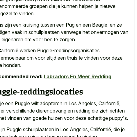
enommeerde groepen die je kunnen helpen je nieuwe
gezel te vinden.
s zijn een kruising tussen een Pug en een Beagle, en ze
digen vaak in schuilplaatsen vanwege het onvermogen van
 eigenaren om voor hen te zorgen.
Californië werken Puggle-reddingsorganisaties
ermoeibaar om voor altijd een thuis te vinden voor deze
ve honden.
commended read:
Labradors En Meer Redding
ggle-reddingslocaties
 je een Puggle wilt adopteren in Los Angeles, Californië,
n er verschillende dierenopvang en redding die zich richten
het vinden van goede huizen voor deze schattige puppy's.
zijn Puggle schuilplaatsen in Los Angeles, Californië, die je
nen helpen je nieuwe harige vriend te vinden.