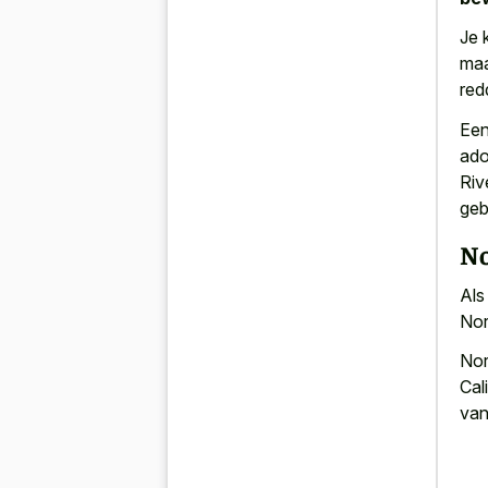
Je 
maa
red
Een
ado
Riv
geb
No
Als
Nor
Nor
Cal
van