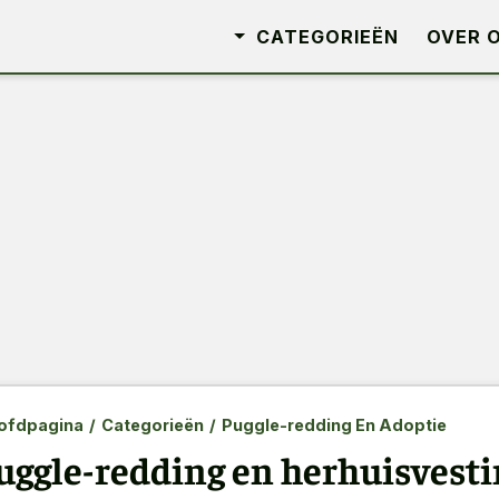
CATEGORIEËN
OVER 
ofdpagina
/
Categorieën
/
Puggle-redding En Adoptie
uggle-redding en herhuisvestin