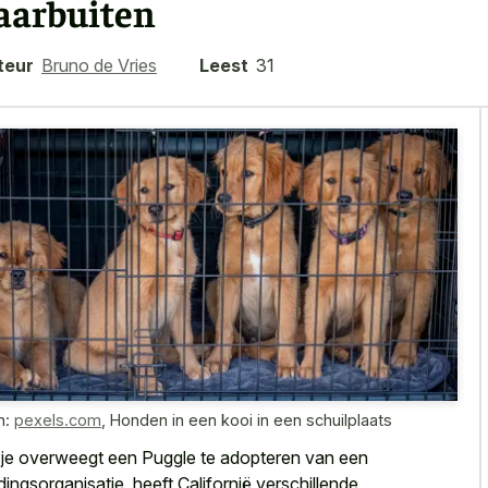
aarbuiten
teur
Bruno de Vries
Leest
31
n:
pexels.com
,
Honden in een kooi in een schuilplaats
 je overweegt een Puggle te adopteren van een
dingsorganisatie, heeft Californië verschillende