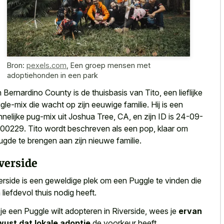
Bron:
pexels.com
,
Een groep mensen met
adoptiehonden in een park
 Bernardino County is de thuisbasis van Tito, een lieflijke
gle-mix die wacht op zijn eeuwige familie. Hij is een
nelijke pug-mix uit Joshua Tree, CA, en zijn ID is 24-09-
00229. Tito wordt beschreven als een pop, klaar om
ugde te brengen aan zijn nieuwe familie.
verside
erside is een geweldige plek om een Puggle te vinden die
 liefdevol thuis nodig heeft.
 je een Puggle wilt adopteren in Riverside, wees je
ervan
ust dat lokale adoptie
de voorkeur heeft.