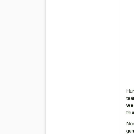
Hun
te
we
thu
Nor
gem