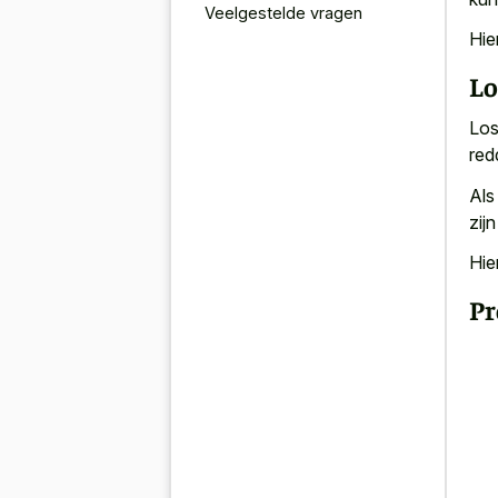
Veelgestelde vragen
Hie
Lo
Los
red
Als
zij
Hie
Pr