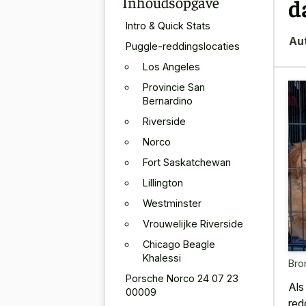
Inhoudsopgave
d
Intro & Quick Stats
Au
Puggle-reddingslocaties
Los Angeles
Provincie San
Bernardino
Riverside
Norco
Fort Saskatchewan
Lillington
Westminster
Vrouwelijke Riverside
Chicago Beagle
Khalessi
Bro
Porsche Norco 24 07 23
Als
00009
red