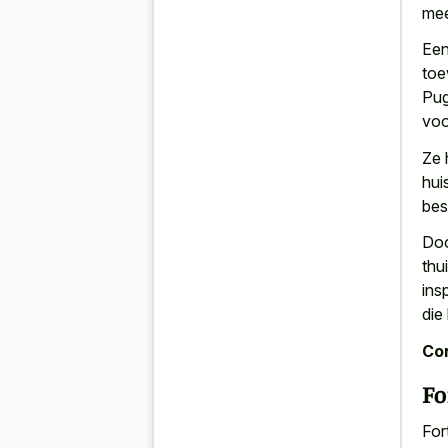
mee
Een
toe
Pug
voo
Ze 
hui
bes
Doo
thu
ins
die
Con
Fo
For