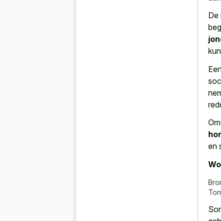
De 
beg
jon
kun
Een
soc
nem
red
Om 
hon
en 
Wor
Bro
Tom
Som