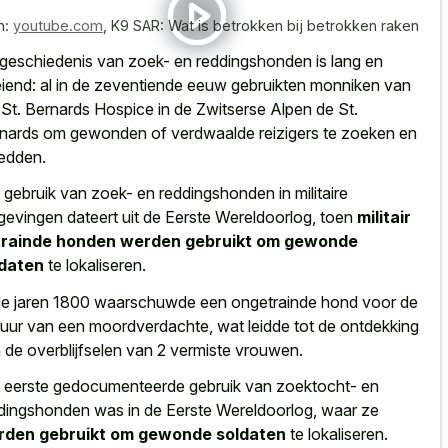
n:
youtube.com
,
K9 SAR: Wat is betrokken bij betrokken raken
geschiedenis van zoek- en reddingshonden is lang en
iend: al in de zeventiende eeuw gebruikten monniken van
 St. Bernards Hospice in de Zwitserse Alpen de St.
nards om gewonden of verdwaalde reizigers te zoeken en
redden.
 gebruik van zoek- en reddingshonden in militaire
evingen dateert uit de Eerste Wereldoorlog, toen
militair
trainde honden werden gebruikt om gewonde
ldaten
te lokaliseren.
de jaren 1800 waarschuwde een ongetrainde hond voor de
uur van een moordverdachte, wat leidde tot de ontdekking
 de overblijfselen van 2 vermiste vrouwen.
 eerste gedocumenteerde gebruik van zoektocht- en
dingshonden was in de Eerste Wereldoorlog, waar ze
rden gebruikt om gewonde soldaten
te lokaliseren.