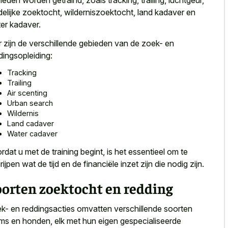
ieden worden getraind, zoals tracking, trailing, luchtgeur,
delijke zoektocht, wilderniszoektocht, land kadaver en
er kadaver.
r zijn de verschillende gebieden van de zoek- en
dingsopleiding:
Tracking
Trailing
Air scenting
Urban search
Wildernis
Land cadaver
Water cadaver
rdat u met de training begint, is het essentieel om te
rijpen wat de tijd en de financiële inzet zijn die nodig zijn.
oorten zoektocht en redding
k- en reddingsacties omvatten verschillende soorten
ms en honden, elk met hun eigen gespecialiseerde