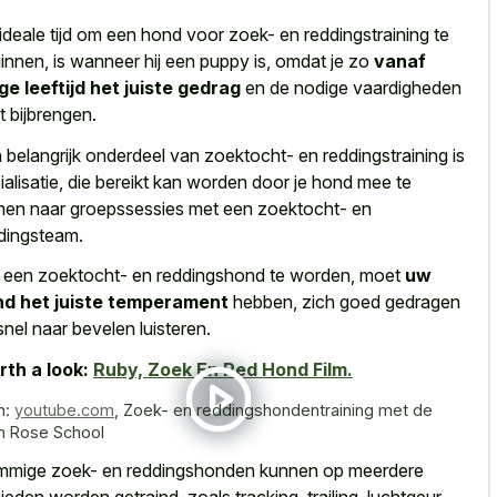
ideale tijd om een hond voor zoek- en reddingstraining te
innen, is wanneer hij een puppy is, omdat je zo
vanaf
ge leeftijd het juiste gedrag
en de nodige vaardigheden
t bijbrengen.
 belangrijk onderdeel van zoektocht- en reddingstraining is
ialisatie, die bereikt kan worden door je hond mee te
en naar groepssessies met een zoektocht- en
dingsteam.
een zoektocht- en reddingshond te worden, moet
uw
d het juiste temperament
hebben, zich goed gedragen
snel naar bevelen luisteren.
th a look:
Ruby, Zoek En Red Hond Film.
n:
youtube.com
,
Zoek- en reddingshondentraining met de
 Rose School
mige zoek- en reddingshonden kunnen op meerdere