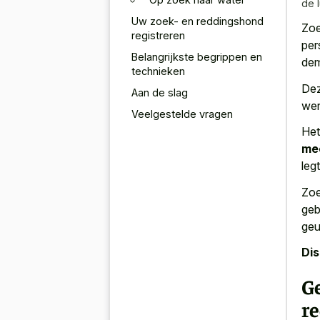
de 
Uw zoek- en reddingshond
Zoe
registreren
per
Belangrijkste begrippen en
dem
technieken
Dez
Aan de slag
wer
Veelgestelde vragen
Het
mee
leg
Zoe
geb
geu
Di
G
r