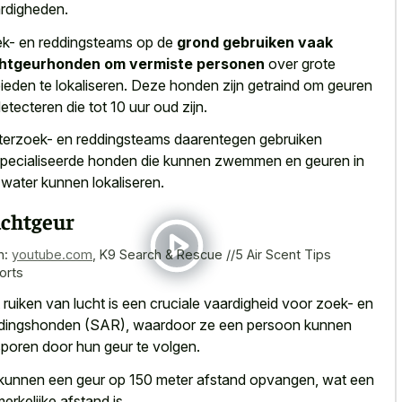
rdigheden.
k- en reddingsteams op de
grond gebruiken vaak
chtgeurhonden om vermiste personen
over grote
ieden te lokaliseren. Deze honden zijn getraind om geuren
detecteren die tot 10 uur oud zijn.
erzoek- en reddingsteams daarentegen gebruiken
pecialiseerde honden die kunnen zwemmen en geuren in
 water kunnen lokaliseren.
chtgeur
n:
youtube.com
,
K9 Search & Rescue //5 Air Scent Tips
orts
 ruiken van lucht is een cruciale vaardigheid voor zoek- en
dingshonden (SAR), waardoor ze een persoon kunnen
poren door hun geur te volgen.
kunnen een geur op 150 meter afstand opvangen, wat een
erkelijke afstand is.