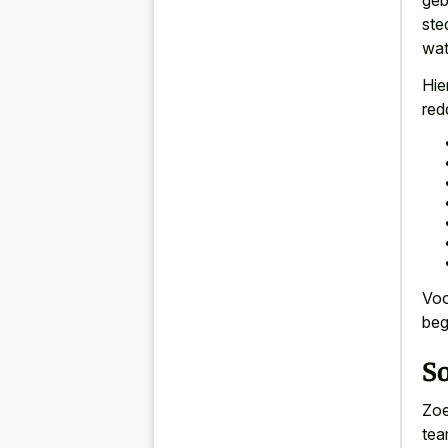
geb
ste
wat
Hie
red
Voo
beg
S
Zoe
tea