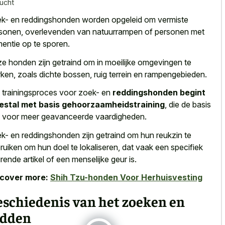
lucht
k- en reddingshonden worden opgeleid om vermiste
sonen, overlevenden van natuurrampen of personen met
entie op te sporen.
e honden zijn getraind om in moeilijke omgevingen te
ken, zoals dichte bossen, ruig terrein en rampengebieden.
 trainingsproces voor zoek- en
reddingshonden begint
stal met basis gehoorzaamheidstraining
, die de
basis
t voor meer geavanceerde vaardigheden
.
k- en reddingshonden zijn getraind om hun reukzin te
ruiken om hun doel te lokaliseren, dat vaak een
specifiek
rende artikel of een menselijke geur
is.
scover more:
Shih Tzu-honden Voor Herhuisvesting
eschiedenis van het zoeken en
edden