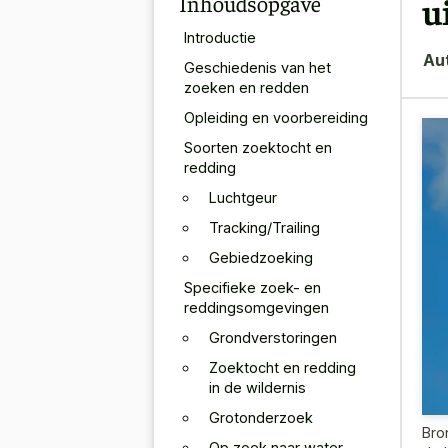
Inhoudsopgave
u
Introductie
Au
Geschiedenis van het
zoeken en redden
Opleiding en voorbereiding
Soorten zoektocht en
redding
Luchtgeur
Tracking/Trailing
Gebiedzoeking
Specifieke zoek- en
reddingsomgevingen
Grondverstoringen
Zoektocht en redding
in de wildernis
Grotonderzoek
Bro
Op zoek naar water