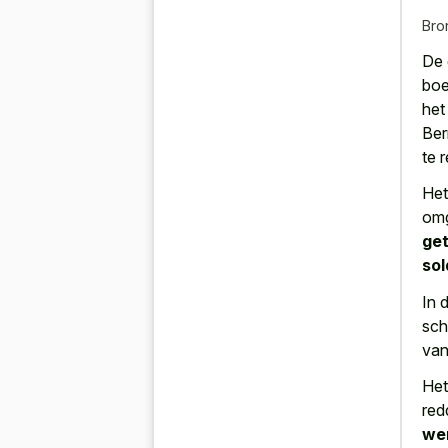
Bro
De 
boe
het
Ber
te 
Het
omg
ge
so
In 
sch
van
Het
red
we