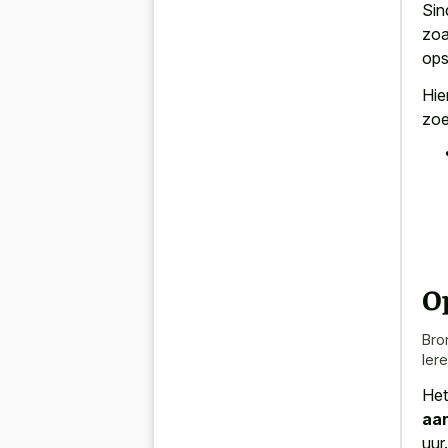
Sin
zoa
ops
Hie
zoe
Op
Bro
ler
Het
aan
uur.