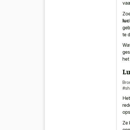
vaa
Zoe
lu
geb
te 
Wat
ges
het
Lu
Bro
#sh
Het
red
ops
Ze 
opm