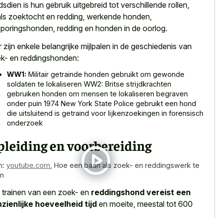
dsdien is hun gebruik uitgebreid tot verschillende rollen,
ls zoektocht en redding, werkende honden,
poringshonden, redding en honden in de oorlog.
r zijn enkele belangrijke mijlpalen in de geschiedenis van
k- en reddingshonden:
WW1:
Militair getrainde honden gebruikt om gewonde
soldaten te lokaliseren WW2: Britse strijdkrachten
gebruiken honden om mensen te lokaliseren begraven
onder puin 1974 New York State Police gebruikt een hond
die uitsluitend is getraind voor lijkenzoekingen in forensisch
onderzoek
leiding en voorbereiding
n:
youtube.com
,
Hoe een baan als zoek- en reddingswerk te
en
 trainen van een zoek- en
reddingshond vereist een
zienlijke hoeveelheid tijd
en moeite, meestal tot 600