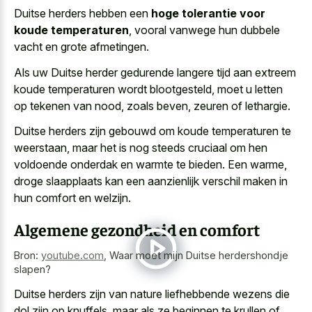
Duitse herders hebben een
hoge tolerantie voor
koude temperaturen
, vooral vanwege hun dubbele
vacht en grote afmetingen.
Als uw Duitse herder gedurende
langere tijd aan extreem
koude temperaturen wordt blootgesteld
, moet u letten
op tekenen van nood, zoals beven, zeuren of lethargie.
Duitse herders zijn gebouwd om koude temperaturen te
weerstaan, maar het is nog steeds cruciaal om hen
voldoende onderdak en warmte te bieden. Een warme,
droge slaapplaats kan een aanzienlijk verschil maken in
hun comfort en welzijn.
Algemene gezondheid en comfort
Bron:
youtube.com
,
Waar moet mijn Duitse herdershondje
slapen?
Duitse herders zijn van nature liefhebbende wezens die
dol zijn op knuffels, maar als ze beginnen te krullen of