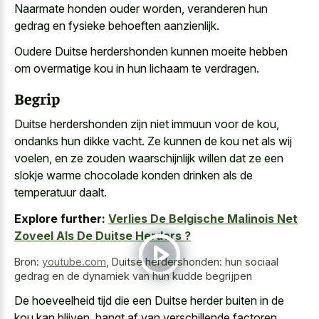
Naarmate honden ouder worden, veranderen hun
gedrag en fysieke behoeften aanzienlijk.
Oudere Duitse herdershonden kunnen moeite hebben
om overmatige kou in hun lichaam te verdragen.
Begrip
Duitse herdershonden zijn niet immuun voor de kou,
ondanks hun dikke vacht. Ze kunnen de kou net als wij
voelen, en ze zouden waarschijnlijk willen dat ze een
slokje warme chocolade konden drinken als de
temperatuur daalt.
Explore further:
Verlies De Belgische Malinois Net
Zoveel Als De Duitse Herders ?
Bron:
youtube.com
,
Duitse herdershonden: hun sociaal
gedrag en de dynamiek van hun kudde begrijpen
De hoeveelheid tijd die een Duitse herder buiten in de
kou kan blijven, hangt af van verschillende factoren,