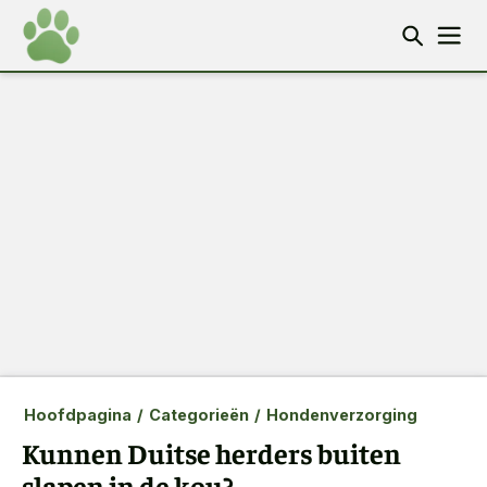
Hoofdpagina
/
Categorieën
/
Hondenverzorging
Kunnen Duitse herders buiten
slapen in de kou?