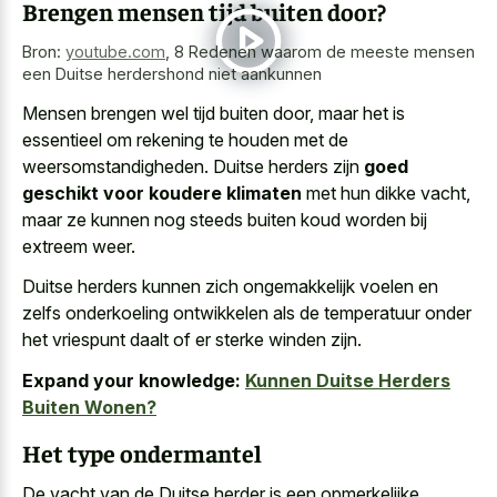
Brengen mensen tijd buiten door?
Bron:
youtube.com
,
8 Redenen waarom de meeste mensen
een Duitse herdershond niet aankunnen
Mensen brengen wel tijd buiten door, maar het is
essentieel om rekening te houden met de
weersomstandigheden. Duitse herders zijn
goed
geschikt voor koudere klimaten
met hun dikke vacht,
maar ze kunnen nog steeds buiten koud worden bij
extreem weer.
Duitse herders kunnen
zich ongemakkelijk voelen en
zelfs onderkoeling ontwikkelen
als de temperatuur onder
het
vriespunt daalt of er sterke winden
zijn.
Expand your knowledge:
Kunnen Duitse Herders
Buiten Wonen?
Het type ondermantel
De vacht van de Duitse herder is een opmerkelijke