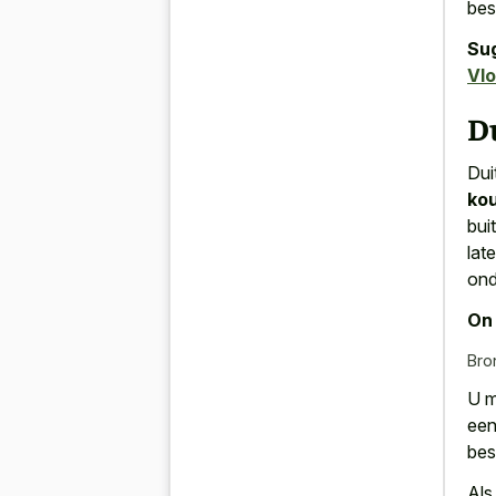
bes
Su
Vl
Du
Dui
ko
bui
lat
ond
On 
Bro
U m
een
bes
Als