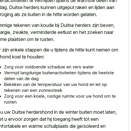
tenactiviteiten te vermijden tijdens de warmste delen van
dag. Duitse herders kunnen uitgeput raken en lijden aan
droging als ze buiten in de hitte worden gelaten.
mige tekenen van koude bij Duitse herders zijn beven,
hargie, zwakte, verminderde eetlust en het zoeken naar
me plaatsen om te rusten.
r zijn enkele stappen die u tijdens de hitte kunt nemen om
hond koel te houden:
Zorg voor voldoende schaduw en vers water
Vermijd langdurige buitenactiviteiten tijdens de heetste
delen van de dag
Bekeken van de temperatuur van uw hond en let op
tekenen van een zonnesteek
Zorg voor een koele, rustige ruimte voor uw hond om te
rusten
 u uw Duitse herdershond in de winter buiten moet laten,
t u ervoor zorgen dat hij toegang heeft tot een
fortabele en warme schuilplaats die geïsoleerd en