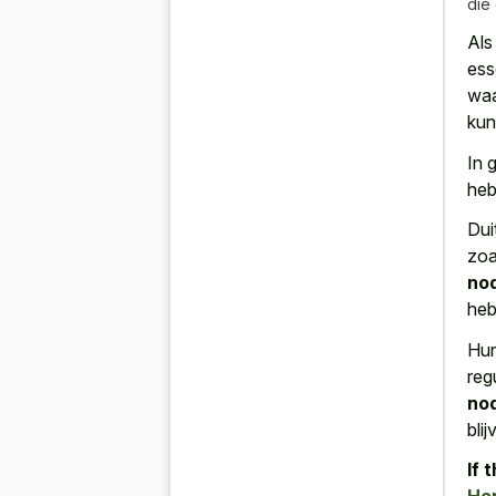
die
Als
ess
waa
kun
In 
heb
Dui
zoa
nod
heb
Hun
reg
no
blij
If 