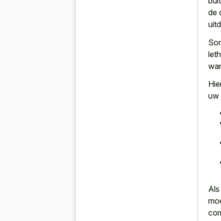
bui
de 
uit
Som
let
war
Hie
uw 
Als
moe
com