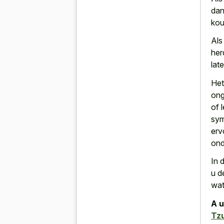
dan
kou
Als
her
lat
Het
ong
of 
sym
erv
ond
In 
u d
wat
A u
Tz