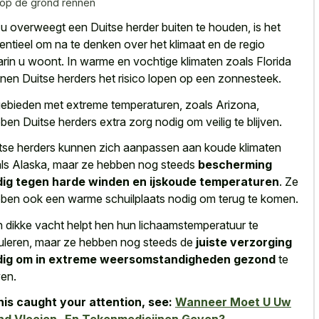
 op de grond rennen
 u overweegt een Duitse herder buiten te houden, is het
entieel om na te denken over het klimaat en de regio
rin u woont. In warme en vochtige klimaten zoals Florida
nen Duitse herders het risico lopen op een zonnesteek.
gebieden met extreme temperaturen, zoals Arizona,
ben Duitse herders extra zorg nodig om veilig te blijven.
tse herders kunnen zich aanpassen aan koude klimaten
ls Alaska, maar ze hebben nog steeds
bescherming
ig tegen harde winden en ijskoude temperaturen
. Ze
ben ook een warme schuilplaats nodig om terug te komen.
 dikke vacht helpt hen hun lichaamstemperatuur te
uleren, maar ze hebben nog steeds de
juiste verzorging
dig om in extreme weersomstandigheden gezond
te
ven.
this caught your attention, see:
Wanneer Moet U Uw