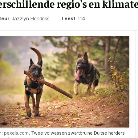
erschillende regio's en klimat
teur
Jazzlyn Hendriks
Leest
114
n:
pexels.com
,
Twee volwassen zwartbruine Duitse herders