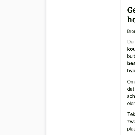
G
h
Bro
Dui
ko
bui
be
hyp
Om 
dat
sch
ele
Tek
zwa
pla