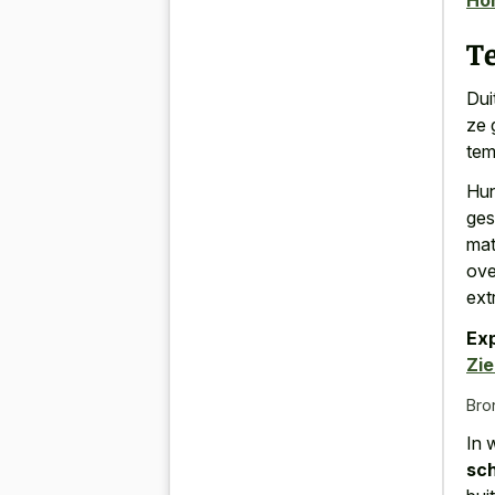
Ho
T
Dui
ze 
tem
Hun
ges
mat
ove
ext
Exp
Zie
Bro
In 
sc