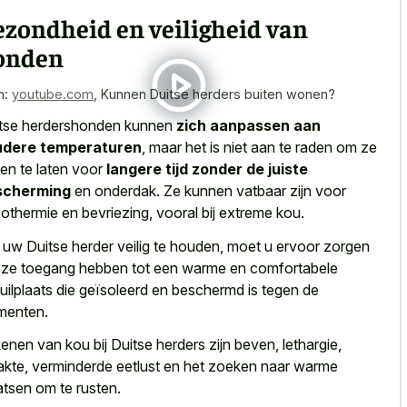
ezondheid en veiligheid van
onden
n:
youtube.com
,
Kunnen Duitse herders buiten wonen?
tse herdershonden kunnen
zich aanpassen aan
udere temperaturen
, maar het is niet aan te raden om ze
ten te laten voor
langere tijd zonder de juiste
scherming
en onderdak. Ze kunnen vatbaar zijn voor
othermie en bevriezing, vooral bij extreme kou.
uw Duitse herder veilig te houden, moet u ervoor zorgen
 ze toegang hebben tot een warme en comfortabele
uilplaats die geïsoleerd en beschermd is tegen de
menten.
enen van kou bij Duitse herders zijn beven, lethargie,
kte, verminderde eetlust en het zoeken naar warme
atsen om te rusten.