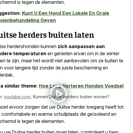
chermd is tegen de elementen.
ggestion:
Kunt U Een Hond Een Lokale En Orale
ooienbehandeling Geven
itse herders buiten laten
tse herdershonden kunnen
zich aanpassen aan
udere temperaturen
en genieten ervan om in de winter
ten te zijn, maar het wordt niet aanbevolen om ze buiten te
en voor
langere tijd zonder de juiste bescherming
en
erdak.
a similar theme:
Hoe Lang Verteren Honden Voedsel
n:
youtube.com
,
Kunnen Duitse herders buiten wonen?
oet ervoor zorgen dat uw Duitse herder toegang heeft tot
 comfortabele en warme schuilplaats die geïsoleerd en
chermd is tegen de elementen.
 u uw Duitse herder buiten moet laten, controleert u hem