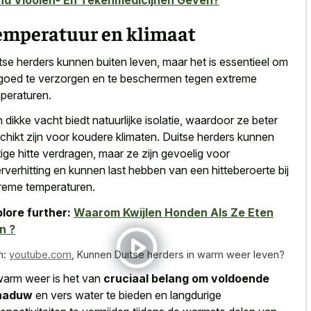
nd Vlooien- En Tekenmedicijnen Geven?
emperatuur en klimaat
tse herders kunnen buiten leven, maar het is essentieel om
goed te verzorgen en te beschermen tegen extreme
peraturen.
 dikke vacht biedt natuurlijke isolatie, waardoor ze beter
chikt zijn voor koudere klimaten. Duitse herders kunnen
ige hitte verdragen, maar ze zijn gevoelig voor
rverhitting en kunnen last hebben van een hitteberoerte bij
reme temperaturen.
lore further:
Waarom Kwijlen Honden Als Ze Eten
n ?
n:
youtube.com
,
Kunnen Duitse herders in warm weer leven?
warm weer is het van
cruciaal belang om voldoende
haduw
en vers water te bieden en langdurige