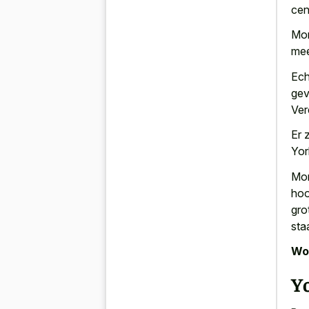
cen
Mor
mee
Ech
gev
Ver
Er 
Yor
Mor
hoo
gro
sta
Wor
Yo