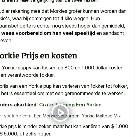
d er rekening mee dat Morkies groter kunnen worden dan
kie's, waarbij sommigen tot 4 kilo wegen. Hun
haamsbehoefte is echter nog steeds hoger dan gemiddeld,
s
wees voorbereid om hen veel speeltijd
en aandacht
geven.
rkie Prijs en kosten
 Yorkie-puppy kan tussen de 800 en 1.000 dollar kosten
 een verantwoorde fokker.
prijs van een Yorkie pup kan variëren van fokker tot fokker,
 het is essentieel om met een gerenommeerde te werken.
ders also liked:
Crate Training Een Yorkie
n:
youtube.com
,
Een Morkie verzorgen. Yorkie Maltese Mix
kie prijs is minder zeker, maar het kan variëren van $ 1.000
 $ 5.000, of zelfs hoger.