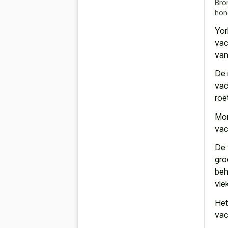
Bro
hon
Yor
vac
van
De 
vac
roe
Mor
vac
De 
gro
beh
vle
Het
vac