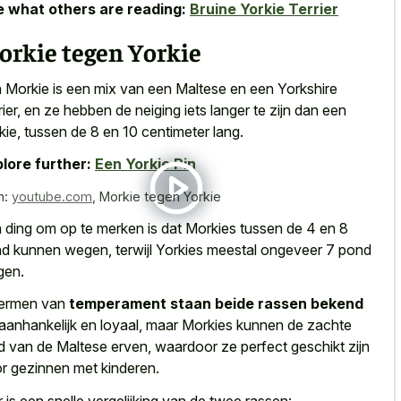
 what others are reading:
Bruine Yorkie Terrier
orkie tegen Yorkie
 Morkie is een mix van een Maltese en een Yorkshire
rier, en ze hebben de neiging iets langer te zijn dan een
kie, tussen de 8 en 10 centimeter lang.
lore further:
Een Yorkie Pin
n:
youtube.com
,
Morkie tegen Yorkie
 ding om op te merken is dat Morkies tussen de 4 en 8
d kunnen wegen, terwijl Yorkies meestal ongeveer 7 pond
gen.
termen van
temperament staan beide rassen bekend
 aanhankelijk en loyaal, maar Morkies kunnen de zachte
d van de Maltese erven, waardoor ze perfect geschikt zijn
r gezinnen met kinderen.
r is een
snelle vergelijking van de twee rassen
: