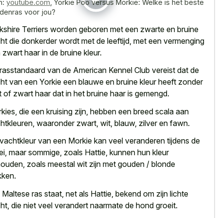
n:
youtube.com
,
Yorkie Poo versus Morkie: Welke is het beste
denras voor jou?
kshire Terriers worden geboren met een zwarte en
bruine
ht die donkerder wordt
met de leeftijd, met een vermenging
 zwart haar in de bruine kleur.
rasstandaard van de American Kennel Club vereist dat de
ht van een Yorkie een blauwe en bruine kleur heeft zonder
t of zwart haar dat in het bruine haar is gemengd.
kies, die een kruising zijn, hebben een breed scala aan
htkleuren, waaronder zwart, wit, blauw, zilver en fawn.
vachtkleur van een Morkie kan veel veranderen tijdens de
ei, maar sommige, zoals Hattie, kunnen hun kleur
ouden, zoals meestal wit zijn met gouden / blonde
kken.
 Maltese ras staat, net als Hattie, bekend om zijn lichte
ht, die niet
veel verandert naarmate de hond groeit
.