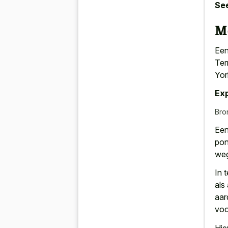
See
M
Een
Ter
Yor
Exp
Bro
Een
pon
we
In 
als
aar
voo
Hie