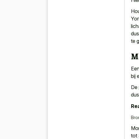
Hou
Yor
lic
du
te 
Mo
Een
bij
De 
dus
Rea
Bro
Mor
tot