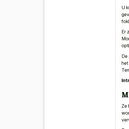
U k
gev
fok
Er 
Mor
opt
De 
het
Ter
Int
Mo
Ze 
wor
ver