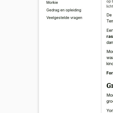
op 
Morkie
lic
Gedrag en opleiding
De 
Veelgestelde vragen
Ter
Een
ra
dan
Mor
waa
kin
For
Gr
Mor
gro
Yor