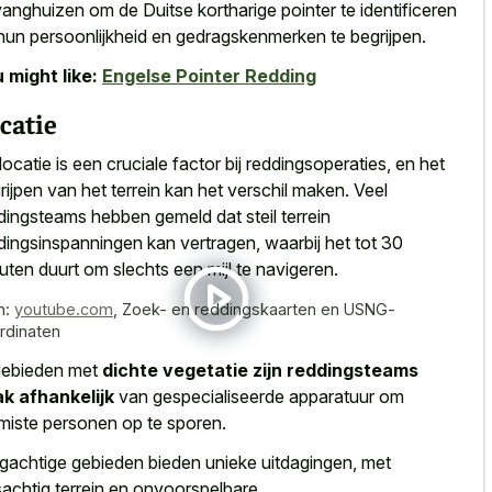
anghuizen om de Duitse kortharige pointer te identificeren
hun persoonlijkheid en gedragskenmerken te begrijpen.
 might like:
Engelse Pointer Redding
catie
locatie is een cruciale factor bij reddingsoperaties, en het
rijpen van het terrein kan het verschil maken. Veel
dingsteams hebben gemeld dat steil terrein
dingsinspanningen kan vertragen, waarbij het tot 30
uten duurt om slechts een mijl te navigeren.
n:
youtube.com
,
Zoek- en reddingskaarten en USNG-
rdinaten
gebieden met
dichte vegetatie zijn reddingsteams
k afhankelijk
van gespecialiseerde apparatuur om
miste personen op te sporen.
gachtige gebieden bieden unieke uitdagingen, met
sachtig terrein en onvoorspelbare