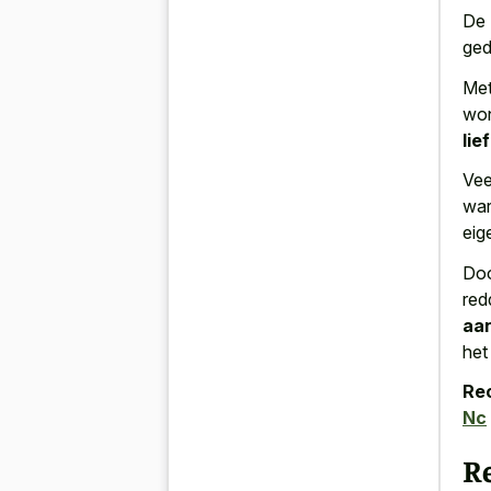
De 
ged
Met
won
lie
Vee
war
eig
Doo
red
aa
het
Re
Nc
R