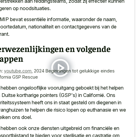
verstrekken aan reddingsteams, zodat zij effectief kunnen
geren op noodsituaties.
MIP bevat essentiële informatie, waaronder de naam,
oortedatum, nationaliteit en contactgegevens van de
rant.
erwezenlijkingen en volgende
tappen
n:
youtube.com
,
2024 Beginningen tot gelukkige eindes
ifornia GSP Rescue
hebben ongelooflijke vooruitgang geboekt bij het helpen
 Duitse kortharige pointers (GSP's) in Californië. Ons
oriteitssysteem heeft ons in staat gesteld om diegenen in
anghuizen te helpen die risico lopen op euthanasie en we
eiken ons doel.
hebben ook onze diensten uitgebreid om financiële en
nsportbijstand te bieden voor sterilisatie en castratie om