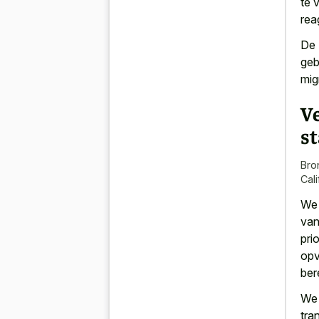
te 
rea
De 
geb
mig
V
s
Bro
Cal
We 
van
pri
opv
ber
We 
tra