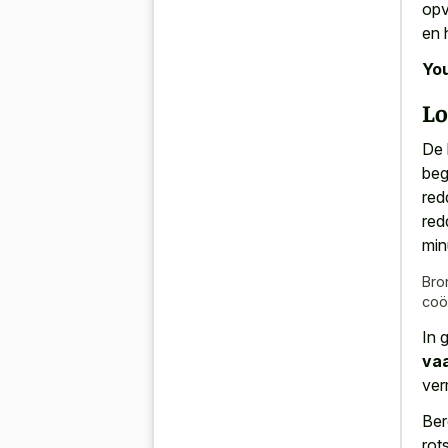
opv
en 
You
Lo
De 
beg
red
red
min
Bro
coö
In 
vaa
ver
Ber
rot