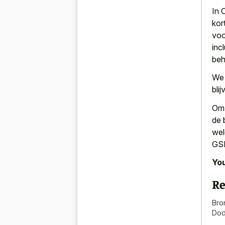
In 
kor
voo
inc
beh
We 
bli
Om 
de 
wel
GSP
You
Re
Bro
Do