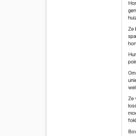
Hon
gen
hui
Ze 
spa
hon
Hun
poi
Om 
uni
wel
Ze 
los
moe
fok
Bov