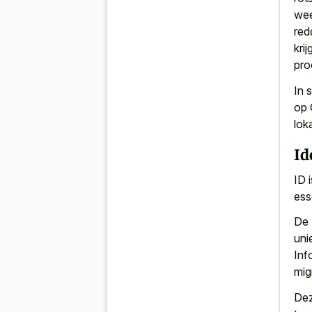
wee
red
kri
pro
In
s
op 
lok
Id
ID 
ess
De 
uni
Inf
mig
Dez