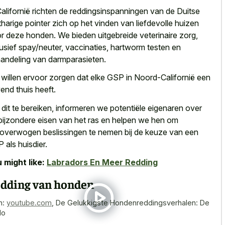
Californië richten de reddingsinspanningen van de Duitse
tharige pointer zich op het vinden van
liefdevolle huizen
r deze honden
. We bieden uitgebreide veterinaire zorg,
lusief spay/neuter, vaccinaties, hartworm testen en
andeling van darmparasieten.
willen ervoor zorgen dat elke GSP in Noord-Californië een
jvend thuis heeft.
dit te bereiken, informeren we potentiële eigenaren over
bijzondere eisen van het ras en helpen we hen om
overwogen beslissingen te nemen bij de keuze van een
 als huisdier.
 might like:
Labradors En Meer Redding
dding van honden
n:
youtube.com
,
De Gelukkigste Hondenreddingsverhalen: De
do