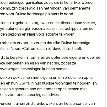
denreddingsorganisaties zoals die in het artikel worden
oemd, zijn toegewijd aan het vinden van permanente
zen voor Duitse kortharige pointers in nood.
bieden uitgebreide zorg, waaronder dierenartsbezoeken,
y/neuter chirurgie, vaccinaties en microchippen, om de
den gezond en klaar voor adoptie te krijgen.
 missie is ervoor te zorgen dat elke Duitse kortharige
nter in Noord-Californië een liefdevol thuis heeft.
dit te bereiken, informeren ze potentiële eigenaren over de
eke behoeften en eisen van het ras, zodat ze
overwogen beslissingen kunnen nemen.
werken ook samen met eigenaren om problemen op te
sen en hun GSP's in hun huidige woningen te houden, en
digen eigenaren aan om contact op te nemen met
kers voor ondersteuning en advies.
endien trainen zij dierenbewakers en het personeel van