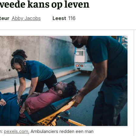
weede kans op leven
teur
Abby Jacobs
Leest
116
n:
pexels.com
,
Ambulanciers redden een man