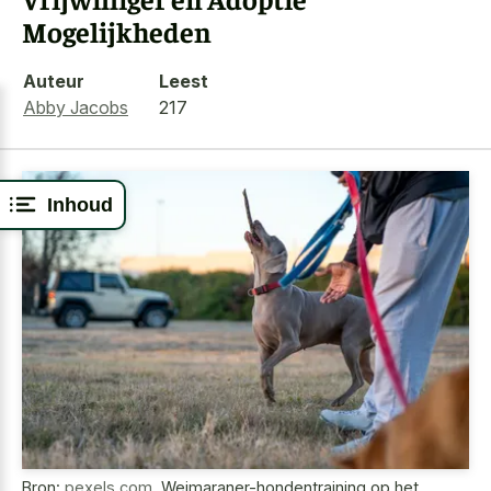
Mogelijkheden
Auteur
Leest
Abby Jacobs
217
Inhoud
Bron:
pexels.com
,
Weimaraner-hondentraining op het