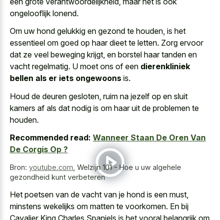
een grote verantwoordelijkheid, maar het is ook
ongelooflijk lonend.
Om uw hond gelukkig en gezond te houden, is het
essentieel om goed op haar dieet te letten. Zorg ervoor
dat ze veel beweging krijgt, en borstel haar tanden en
vacht regelmatig. U moet ons of een
dierenkliniek
bellen als er iets ongewoons
is.
Houd de deuren gesloten, ruim na jezelf op en sluit
kamers af als dat nodig is om haar uit de problemen te
houden.
Recommended read:
Wanneer Staan De Oren Van
De Corgis Op ?
Bron:
youtube.com
,
Welzijn 101 - Hoe u uw algehele
gezondheid kunt verbeteren
Het poetsen van de vacht van je hond is een must,
minstens wekelijks om matten te voorkomen. En bij
Cavalier King Charles Spaniels is het vooral belangrijk om