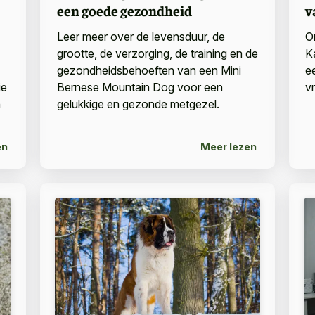
een goede gezondheid
v
Leer meer over de levensduur, de
O
grootte, de verzorging, de training en de
K
gezondheidsbehoeften van een Mini
e
ie
Bernese Mountain Dog voor een
v
n
gelukkige en gezonde metgezel.
en
Meer lezen