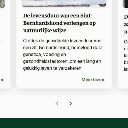
De levensduur van een Sint-
D
Bernhardshond verlengen op
a
natuurlijke wijze
n
Ontdek de gemiddelde levensduur van
n
O
een St. Bernards hond, beïnvloed door
e
genetica, voeding en
l
gezondheidsfactoren, om een lang en
b
gelukkig leven te verzekeren.
l
en
Meer lezen