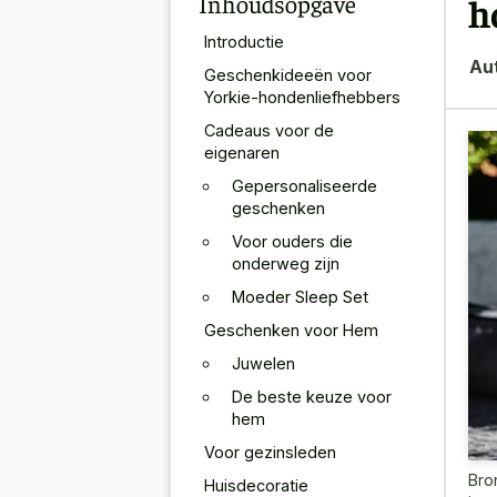
Inhoudsopgave
h
Introductie
Au
Geschenkideeën voor
Yorkie-hondenliefhebbers
Cadeaus voor de
eigenaren
Gepersonaliseerde
geschenken
Voor ouders die
onderweg zijn
Moeder Sleep Set
Geschenken voor Hem
Juwelen
De beste keuze voor
hem
Voor gezinsleden
Bro
Huisdecoratie