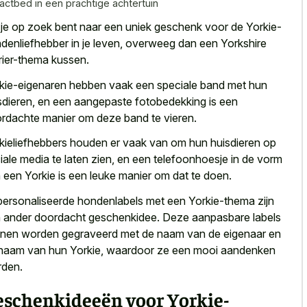
actbed in een prachtige achtertuin
 je op zoek bent naar een uniek geschenk voor de Yorkie-
denliefhebber in je leven, overweeg dan een Yorkshire
rier-thema kussen.
kie-eigenaren hebben vaak een speciale band met hun
sdieren, en een
aangepaste fotobedekking is een
rdachte manier
om deze band
te vieren.
kieliefhebbers houden er vaak van om hun huisdieren op
iale media te laten zien
, en een telefoonhoesje in de vorm
 een Yorkie is een leuke manier om dat te doen.
ersonaliseerde hondenlabels met een Yorkie-thema zijn
 ander doordacht geschenkidee. Deze aanpasbare labels
nen worden gegraveerd met de naam van de eigenaar en
naam van hun Yorkie, waardoor ze een mooi aandenken
den.
eschenkideeën voor Yorkie-