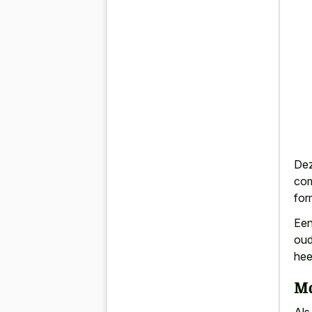
Dez
com
for
Een
oud
hee
Mo