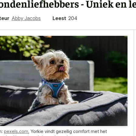
ondenliefhebbers - Uniek en l
teur
Abby Jacobs
Leest
204
n:
pexels.com
,
Yorkie vindt gezellig comfort met het