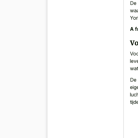
De 
waa
Yor
A f
Vo
Voo
lev
wat
De 
eig
luc
tij