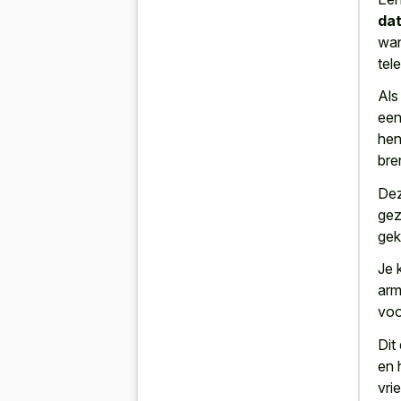
dat
wan
tel
Als
een
hen
bre
Dez
gez
gek
Je 
arm
voo
Dit
en 
vri