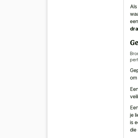
Als
waa
ee
dr
Ge
Bro
per
Gep
om 
Een
vei
Een
je 
is 
die