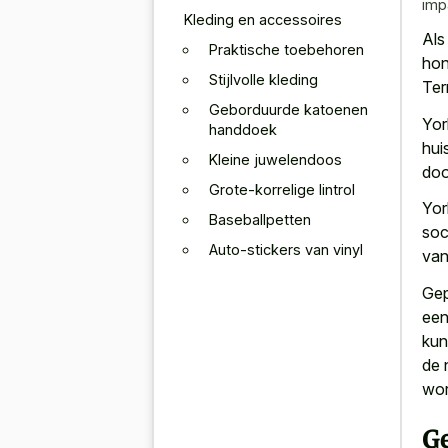
imp
Kleding en accessoires
Als
Praktische toebehoren
hon
Stijlvolle kleding
Ter
Geborduurde katoenen
Yor
handdoek
hui
Kleine juwelendoos
doo
Grote-korrelige lintrol
Yor
Baseballpetten
soc
Auto-stickers van vinyl
van
Gep
een
kun
de 
wor
G