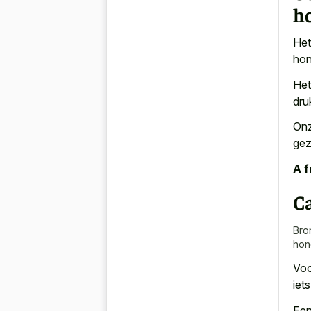
h
Het
hon
Het
dru
Onz
gez
A f
C
Bro
hon
Voo
iet
Een