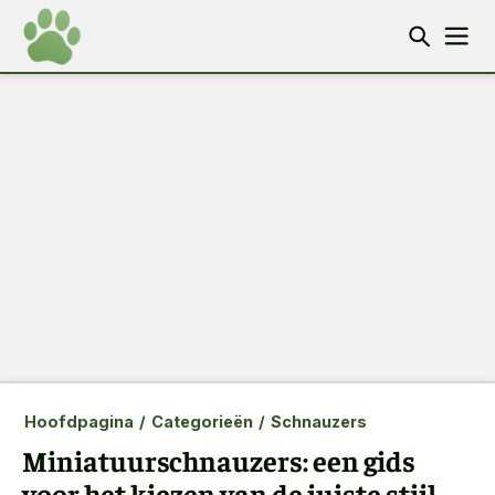
Hoofdpagina
/
Categorieën
/
Schnauzers
Miniatuurschnauzers: een gids
voor het kiezen van de juiste stijl