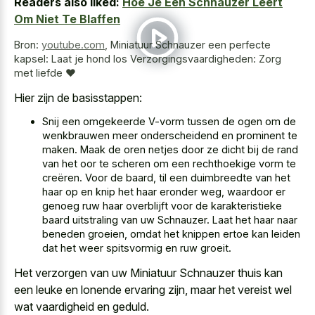
Readers also liked:
Hoe Je Een Schnauzer Leert
Om Niet Te Blaffen
Bron:
youtube.com
,
Miniatuur Schnauzer een perfecte
kapsel: Laat je hond los Verzorgingsvaardigheden: Zorg
met liefde ❤️
Hier zijn de basisstappen:
Snij een omgekeerde V-vorm tussen de ogen om de
wenkbrauwen meer onderscheidend en prominent te
maken. Maak de oren netjes door ze dicht bij de rand
van het oor te scheren om een rechthoekige vorm te
creëren. Voor de baard, til een duimbreedte van het
haar op en knip het haar eronder weg, waardoor er
genoeg ruw haar overblijft voor de karakteristieke
baard uitstraling van uw Schnauzer. Laat het haar naar
beneden groeien, omdat het knippen ertoe kan leiden
dat het weer spitsvormig en ruw groeit.
Het verzorgen van uw Miniatuur Schnauzer thuis kan
een leuke en lonende ervaring zijn, maar het vereist wel
wat vaardigheid en geduld.