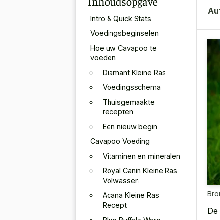
Inhoudsopgave
Au
Intro & Quick Stats
Voedingsbeginselen
Hoe uw Cavapoo te
voeden
Diamant Kleine Ras
Voedingsschema
Thuisgemaakte
recepten
Een nieuw begin
Cavapoo Voeding
Vitaminen en mineralen
Royal Canin Kleine Ras
Volwassen
Bro
Acana Kleine Ras
Recept
De 
Blue Buffalo Ware