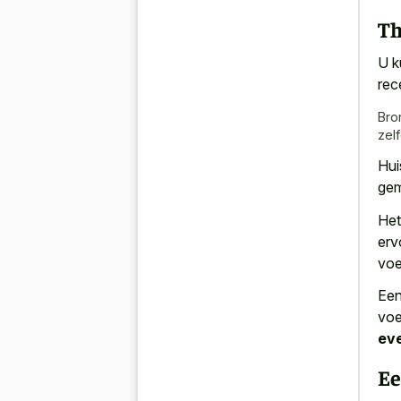
Th
U k
rec
Bro
zel
Hui
gem
Het
erv
voe
Een
voe
ev
Ee