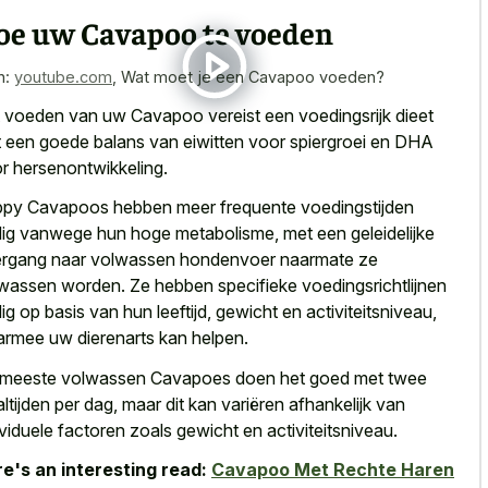
oe uw Cavapoo te voeden
n:
youtube.com
,
Wat moet je een Cavapoo voeden?
 voeden van uw Cavapoo vereist een
voedingsrijk dieet
 een goede balans
van eiwitten voor spiergroei en DHA
r hersenontwikkeling.
ppy Cavapoos hebben meer
frequente voedingstijden
ig vanwege hun hoge metabolisme
, met een
geleidelijke
rgang naar
volwassen hondenvoer naarmate
ze
wassen worden
. Ze hebben specifieke voedingsrichtlijnen
ig op basis van hun leeftijd, gewicht en activiteitsniveau,
rmee uw dierenarts kan helpen.
meeste volwassen Cavapoes doen het goed met twee
ltijden per dag, maar dit kan variëren afhankelijk van
ividuele factoren zoals gewicht en activiteitsniveau.
e's an interesting read:
Cavapoo Met Rechte Haren