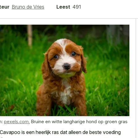
teur
Bruno de Vries
Leest
491
n:
pexels.com
,
Bruine en witte langharige hond op groen gras
Cavapoo is een heerlijk ras dat alleen de beste voeding