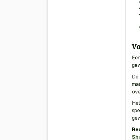
Vo
Een
gew
De 
maa
ove
Het
spe
gew
Re
Shi