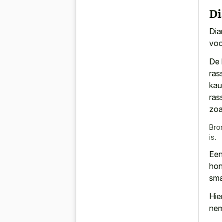
Di
Dia
voo
De 
ras
kau
ras
zoa
Bro
is.
Een
hon
sma
Hie
ne