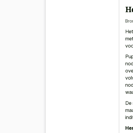
H
Bro
Het
met
voo
Pu
nod
ove
vol
nod
waa
De 
maa
ind
Her