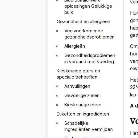
ver
oplossingen Gelukkige
buik
Hun
gen
Gezondheid en allergieën
heb
Veelvoorkomende
gez
gezondheidsproblemen
Om 
Allergieën
hon
Gezondheidsproblemen
van
in verband met voeding
eiw
Kieskeurige eters en
speciale behoeften
Het
Aanvullingen
22%
kip
Gevoelige zielen
Kieskeurige eters
A d
Etiketten en ingrediënten
V
Schadelijke
ingrediënten vermijden
Het