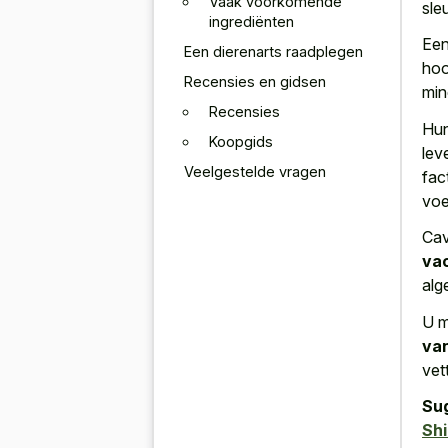
Vaak voorkomende
sle
ingrediënten
Een
Een dierenarts raadplegen
hoo
Recensies en gidsen
min
Recensies
Hun
Koopgids
lev
Veelgestelde vragen
fac
voe
Ca
va
alg
U m
van
vet
Su
Shi