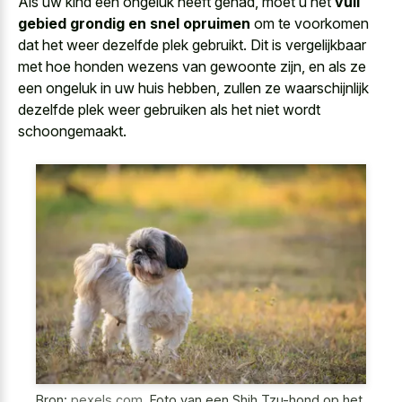
Als uw kind een ongeluk heeft gehad, moet u het
vuil
gebied grondig en snel opruimen
om te voorkomen
dat het weer dezelfde plek gebruikt. Dit is vergelijkbaar
met hoe honden wezens van gewoonte zijn, en als ze
een ongeluk in uw huis hebben, zullen ze waarschijnlijk
dezelfde plek weer gebruiken als het niet wordt
schoongemaakt.
Bron:
pexels.com
,
Foto van een Shih Tzu-hond op het