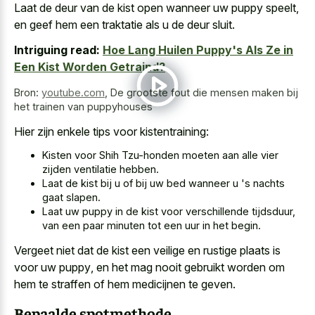
Laat de deur van de
kist open wanneer uw puppy speelt
,
en geef hem een traktatie als u de deur sluit.
Intriguing read:
Hoe Lang Huilen Puppy's Als Ze in
Een Kist Worden Getraind?
Bron:
youtube.com
,
De grootste fout die mensen maken bij
het trainen van puppyhouses
Hier zijn enkele tips voor kistentraining:
Kisten voor Shih Tzu-honden moeten aan alle vier
zijden ventilatie hebben.
Laat de kist bij u of bij uw bed wanneer u 's nachts
gaat slapen.
Laat uw puppy in de kist voor verschillende tijdsduur,
van een paar minuten tot een uur in het begin.
Vergeet niet dat de kist een veilige en
rustige plaats is
voor uw puppy
, en het mag nooit gebruikt worden om
hem te straffen of hem medicijnen te geven.
Bepaalde spotmethode