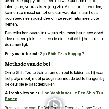
Je moet je puppy om de een of twee uur naar het potje
laten gaan, vooral als ze jong zijn. Als ze ouder worden,
kunnen ze misschien tot drie uur wachten, maar het is
nog steeds een
goed idee om ze regelmatig mee
uit te
nemen.
Een toilet kan overal in uw tuin zijn, maar het is een goed
idee om een plek te kiezen die niet te dicht bij het huis en
de ramen ligt.
For your interest:
Zijn Shih Tzus Koppig ?
Methode van de bel
Om je Shih Tzu te trainen om een bel te luiden als hij naar
het potje moet, moet je beginnen met de bel te hangen bij
de deur die je gaat gebruiken.
A fresh viewpoint:
Hoe Vaak Moet Je Een Shih Tzu
Baden
Bron:
youtube.com
,
De Bell Training Techniek. Puppy Days