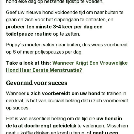
hond elke dag op hetzelfde tijdstip te voeden.
Geef uw nieuwe hond voldoende tijd om naar buiten te
gaan en zich voor het slapengaan te ontlasten, en
probeer ten minste 3-4 keer per dag een
toiletpauze routine
op te zetten.
Puppy's moeten vaker naar buiten, dus wees voorbereid
op 6 of meer potjespauzes per dag.
Take a look at this:
Wanneer Krijgt Een Vrouwelijke
Hond Haar Eerste Menstruatie?
Gevormd voor succes
Wanneer
u zich voorbereidt om uw hond
te trainen in
een krat, is het van cruciaal belang dat u zich voorbereidt
op succes.
Het is van essentieel belang om de tijd die
uw hond in
de krat doorbrengt geleidelijk
te verlengen. Misschien
gaat u koffie drinken en komt u terug, of
gaat u een