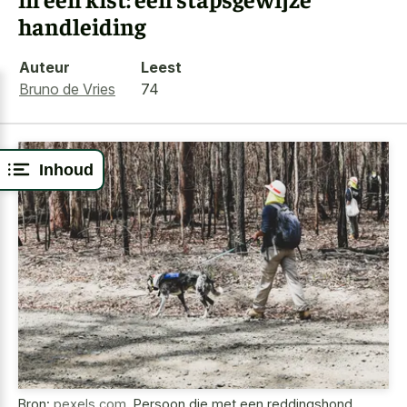
handleiding
Auteur
Leest
Bruno de Vries
74
Inhoud
Bron:
pexels.com
,
Persoon die met een reddingshond