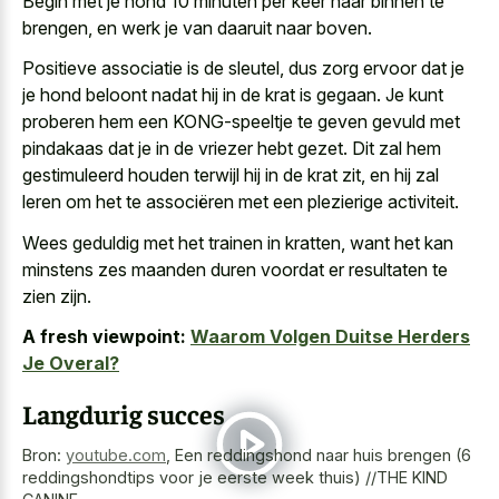
Begin met je hond 10 minuten per keer naar binnen te
brengen, en werk je van daaruit naar boven.
Positieve associatie is de sleutel, dus zorg ervoor dat je
je hond beloont nadat hij in de krat is gegaan. Je kunt
proberen hem een KONG-speeltje te geven gevuld met
pindakaas dat je in de vriezer hebt gezet. Dit zal hem
gestimuleerd houden terwijl hij in de krat zit, en hij zal
leren om het te associëren met een plezierige activiteit.
Wees geduldig met het trainen in kratten, want het kan
minstens zes maanden duren voordat er resultaten te
zien zijn.
A fresh viewpoint:
Waarom Volgen Duitse Herders
Je Overal?
Langdurig succes
Bron:
youtube.com
,
Een reddingshond naar huis brengen (6
reddingshondtips voor je eerste week thuis) //THE KIND