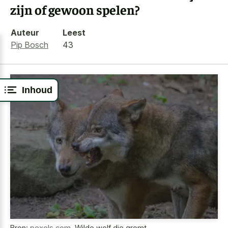
zijn of gewoon spelen?
Auteur
Leest
Pip Bosch
43
Inhoud
Bron:
pexels.com
,
Wilde wolf die gromt