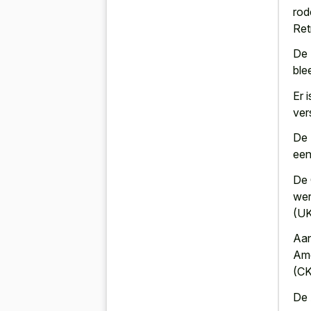
rod
Ret
De 
ble
Er 
ver
De 
een
De 
wer
(UK
Aan
Ame
(CK
De 