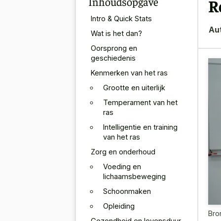
Inhoudsopgave
R
Intro & Quick Stats
Au
Wat is het dan?
Oorsprong en
geschiedenis
Kenmerken van het ras
Grootte en uiterlijk
Temperament van het
ras
Intelligentie en training
van het ras
Zorg en onderhoud
Voeding en
lichaamsbeweging
Schoonmaken
Opleiding
Bro
Gezondheid en levensduur