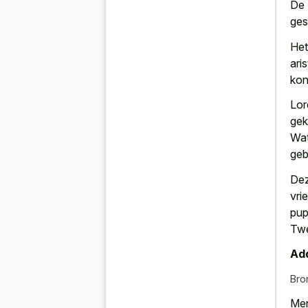
De 
ges
Het
ari
kon
Lor
gek
Wat
geb
Dez
vri
pup
Twe
Add
Bro
Men