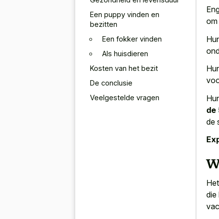
Eng
Een puppy vinden en
om 
bezitten
Hun
Een fokker vinden
ond
Als huisdieren
Hu
Kosten van het bezit
voo
De conclusie
Veelgestelde vragen
Hun
de
de 
Exp
Wa
Het
die
vac