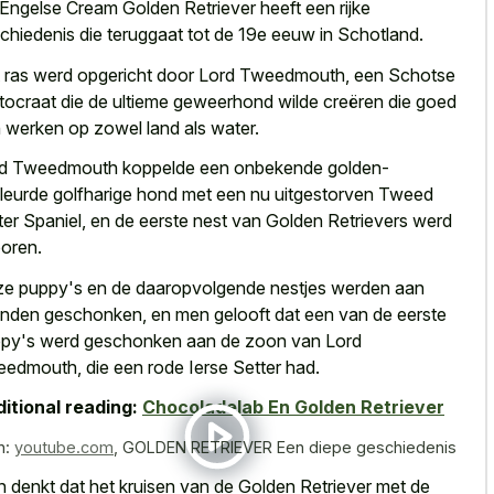
Engelse Cream Golden Retriever heeft een rijke
chiedenis die teruggaat tot de 19e eeuw in Schotland.
 ras werd opgericht door Lord Tweedmouth, een Schotse
stocraat die de ultieme geweerhond wilde creëren die goed
 werken op zowel land als water.
d Tweedmouth koppelde een onbekende golden-
leurde golfharige hond met een nu uitgestorven Tweed
er Spaniel, en de eerste nest van Golden Retrievers werd
oren.
e puppy's en de
daaropvolgende nestjes werden aan
enden geschonken
, en men gelooft dat een van de eerste
py's werd geschonken aan de zoon van Lord
edmouth, die een rode Ierse Setter had.
itional reading:
Chocoladelab En Golden Retriever
n:
youtube.com
,
GOLDEN RETRIEVER Een diepe geschiedenis
 denkt dat het kruisen van de Golden Retriever met de