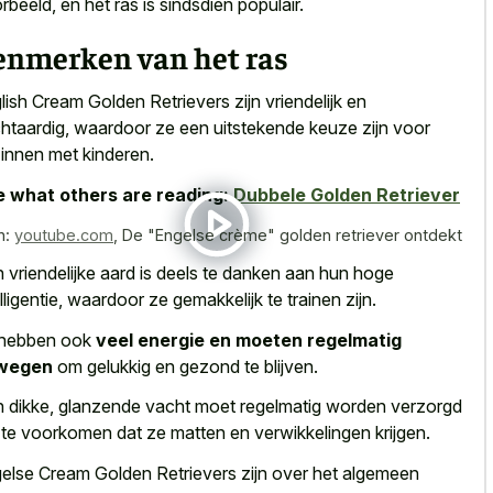
rbeeld, en het ras is sindsdien populair.
enmerken van het ras
lish Cream Golden Retrievers zijn vriendelijk en
htaardig, waardoor ze een uitstekende keuze zijn voor
innen met kinderen.
 what others are reading:
Dubbele Golden Retriever
n:
youtube.com
,
De "Engelse crème" golden retriever ontdekt
 vriendelijke aard is deels te danken aan hun hoge
elligentie, waardoor ze gemakkelijk te trainen zijn.
 hebben ook
veel energie en moeten regelmatig
wegen
om gelukkig en gezond te blijven.
 dikke, glanzende vacht moet regelmatig worden verzorgd
te voorkomen dat ze matten en verwikkelingen krijgen.
else Cream Golden Retrievers zijn over het algemeen