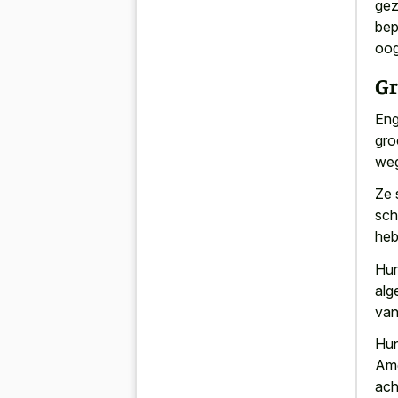
gez
bep
oog
Gr
Eng
gro
weg
Ze 
sch
heb
Hun
alg
van
Hun
Ame
ach