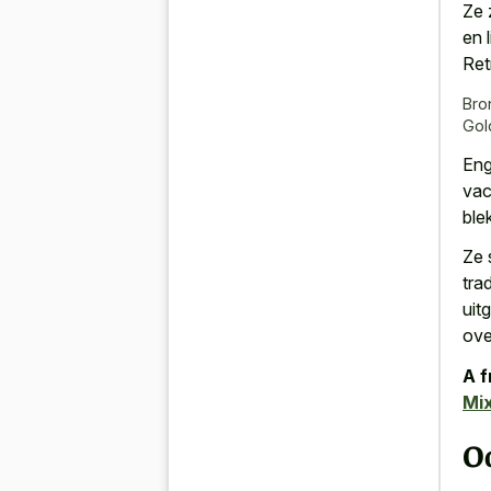
Ze 
en 
Ret
Bro
Gol
Eng
vac
ble
Ze 
tra
uit
ove
A f
Mi
O