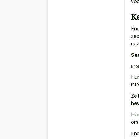
voo
K
Eng
zac
gez
See
Bro
Hun
int
Ze
be
Hun
om 
Eng