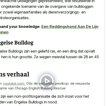
erwachte uitdagingen gepresenteerd, wat resulteerde in
 ongekende toename van de overgave van bulldoggen
r zowel eigenaarfamilies als dierenverzorgings- en
troleorganisaties.
pand your knowledge:
Een Reddingshond Aan De Lijn
ainen
gelse Bulldog
else Bulldogs zijn een geliefd ras, en een ding dat opvalt
 hen is hun grootte. Ze wegen meestal tussen de 28 en 45
ns verhaal
n:
youtube.com
,
Otis de verlamde pestkop: de nieuwste
ame van Chicago English Bulldog Rescue
zijn een non-profitorganisatie die zich inzet voor het
den van Engelse Bulldogs in nood.