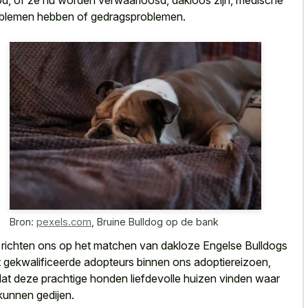
d, of ze nu worden verwaarloosd, dakloos zijn, medische
blemen hebben of gedragsproblemen.
Bron:
pexels.com
,
Bruine Bulldog op de bank
richten ons op het matchen van dakloze Engelse Bulldogs
 gekwalificeerde adopteurs binnen ons adoptiereizoen,
at deze prachtige honden liefdevolle huizen vinden waar
kunnen gedijen.