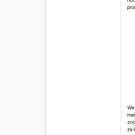
noo
pro
We 
met
zod
ze 