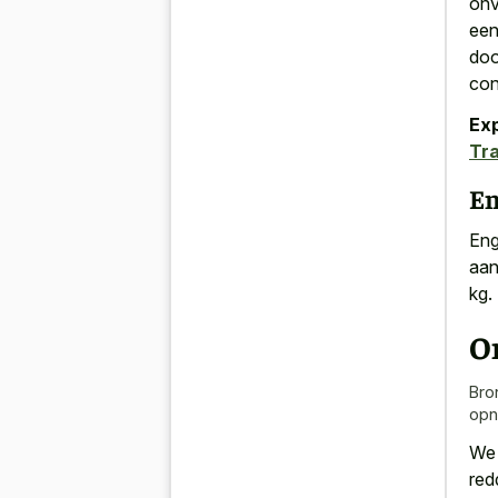
onv
een
doo
con
Ex
Tr
En
Eng
aan
kg.
O
Bro
opn
We 
red