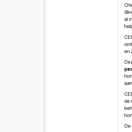
Chi
Ill
al 
help
CEB
oml
en 
Dez
pe
hon
aan
CEB
de 
beh
hon
De 