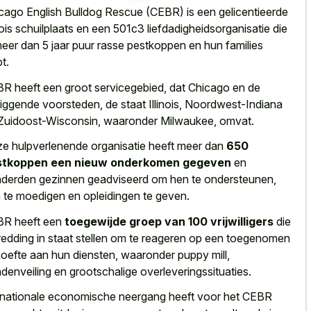
cago English Bulldog Rescue (CEBR) is een gelicentieerde
inois schuilplaats en een 501c3 liefdadigheidsorganisatie die
meer dan 5 jaar puur rasse pestkoppen en hun families
t.
R heeft een groot servicegebied, dat Chicago en de
iggende voorsteden, de staat Illinois, Noordwest-Indiana
Zuidoost-Wisconsin, waaronder Milwaukee, omvat.
e hulpverlenende organisatie heeft meer dan
650
stkoppen een nieuw onderkomen gegeven
en
derden gezinnen geadviseerd om hen te ondersteunen,
 te moedigen en opleidingen te geven.
R heeft een
toegewijde groep van 100 vrijwilligers
die
redding in staat stellen om te reageren op een toegenomen
oefte aan hun diensten, waaronder puppy mill,
denveiling en grootschalige overleveringssituaties.
nationale economische neergang heeft voor het CEBR