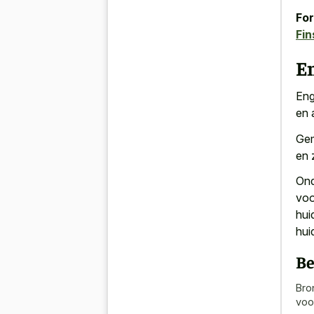
For
Fi
E
Eng
en 
Gem
en 
Ond
voo
hui
hui
Be
Bro
voo