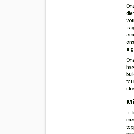
Onz
die
vor
zag
omg
ons
ei
Onz
har
bul
tot
str
Mi
In 
med
top