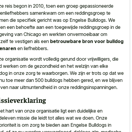
e reis begon in 2010, toen een groep gepassioneerde
renliefhebbers samenkwam om een reddingsgroep te
men die specifiek gericht was op Engelse Bulldogs. We
en een behoefte aan een toegewijde reddingsgroep in de
eving van Chicago en werkten onvermoeibaar om
zelf te vestigen als een
betrouwbare bron voor bulldog
genaren
en liefhebbers.
e organisatie wordt volledig gerund door vrijwilligers, die
d werken om de gezondheid en het welzijn van elke
ldog in onze zorg te waarborgen. We zijn er trots op dat we
 nu toe meer dan 500 bulldogs hebben gered, en we blijven
even naar uitmuntendheid in onze reddingsinspanningen.
ssieverklaring
het hart van onze organisatie ligt een duidelijke en
eleven missie die leidt tot alles wat we doen. Onze
prioriteit is om zorg te bieden aan Engelse Bulldogs in