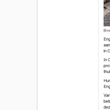
Bro
Eng
aan
in 
In 
pro
thu
Hun
Eng
Van
bet
dez