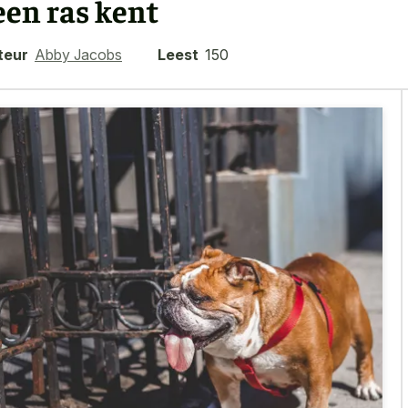
een ras kent
teur
Abby Jacobs
Leest
150