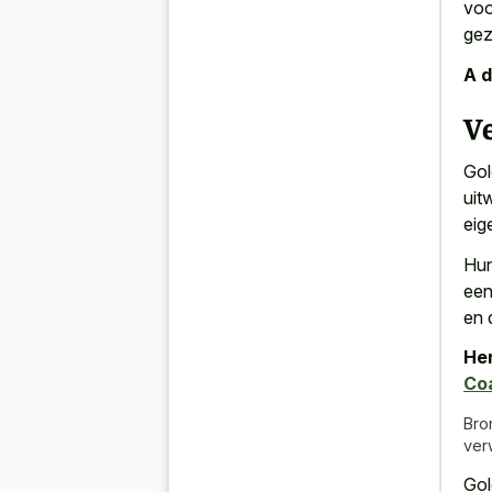
voo
gez
A d
V
Gol
uit
eig
Hun
een
en 
Her
Co
Bro
ver
Gol