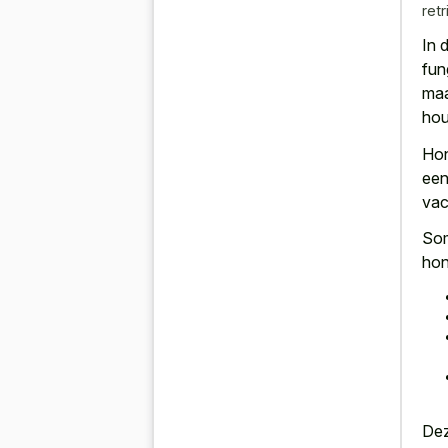
retr
In 
fun
maa
hou
Hon
een
vac
So
ho
Dez