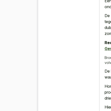
Ee
ond
De 
teg
dub
zom
Re
Ge
Bro
vol
De
waa
Hon
pro
dri
Hie