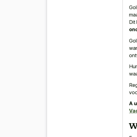
Gol
maa
Dit
on
Gol
wan
ont
Hun
waa
Reg
voo
A u
Va
Wa