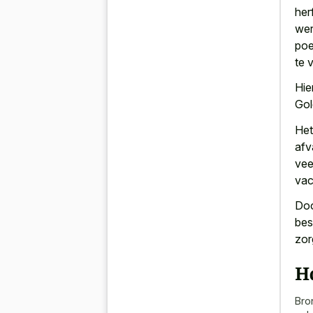
her
wer
poe
te 
Hie
Gol
Het
afv
vee
vac
Doo
bes
zor
H
Bro