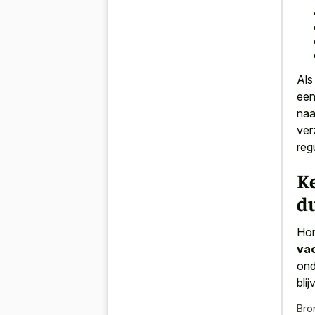
Als
een
naa
ver
reg
K
d
Ho
va
ond
bli
Bro