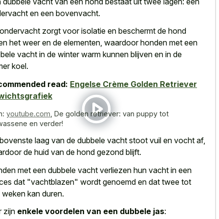
n
dubbele vacht van een hond bestaat
uit twee lagen: een
ervacht en een bovenvacht.
ondervacht zorgt voor isolatie en beschermt de hond
en het weer en de elementen, waardoor honden met een
bele vacht in de winter warm
kunnen blijven en in de
er koel.
commended read:
Engelse Crème Golden Retriever
wichtsgrafiek
n:
youtube.com
,
De golden retriever: van puppy tot
wassene en verder!
bovenste laag van de dubbele vacht stoot vuil
en vocht af,
rdoor de huid van de hond gezond blijft.
den met een dubbele vacht verliezen hun vacht in een
ces dat "vachtblazen" wordt genoemd en dat twee tot
e weken kan duren.
r zijn
enkele voordelen van een dubbele jas
: