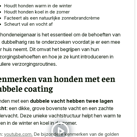
Houdt honden warm in de winter
Houdt honden koel in de zomer
Facteert als een natuurlijke zonnebrandcrème
Scheurt vuil en vocht af
 hondeneigenaar is het essentieel om de behoeften van
 dubbelharig ras te onderzoeken voordat je er een mee
r huis neemt. Dit omvat het begrijpen van hun
zorgingsbehoeften en hoe je ze kunt introduceren in
uliere verzorgingsroutines.
enmerken van honden met een
ubbele coating
nden met een
dubbele vacht hebben twee lagen
cht
: een dikke, grove bovenste vacht en een zachte
ervacht. Deze unieke vachtstructuur helpt hen warm te
jven in de winter en koel in de zomer.
n:
youtube.com
,
De bijzondere kenmerken van de golden