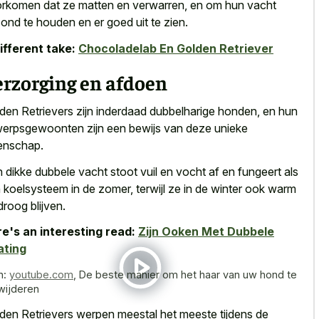
rkomen dat ze matten en verwarren, en om hun vacht
ond te houden en er goed uit te zien.
ifferent take:
Chocoladelab En Golden Retriever
erzorging en afdoen
den Retrievers zijn inderdaad dubbelharige honden, en hun
werpsgewoonten zijn een bewijs van deze unieke
enschap.
 dikke dubbele vacht stoot vuil en vocht af en fungeert als
 koelsysteem in de zomer, terwijl ze in de winter ook warm
droog blijven.
e's an interesting read:
Zijn Ooken Met Dubbele
ating
n:
youtube.com
,
De beste manier om het haar van uw hond te
wijderen
den Retrievers werpen meestal het meeste tijdens de