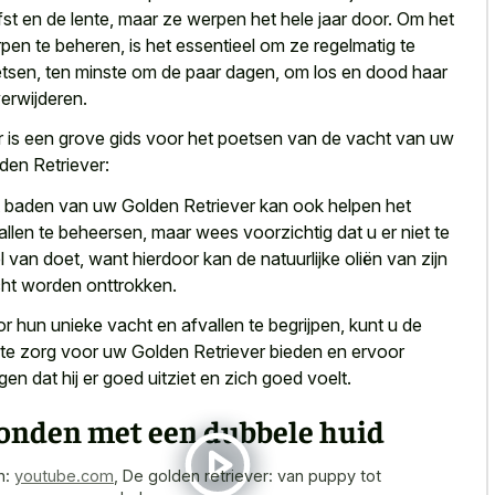
fst en de lente, maar ze werpen het hele jaar door. Om het
pen te beheren, is het essentieel om ze regelmatig te
tsen, ten minste om de paar dagen, om los en dood haar
verwijderen.
r is een grove gids voor het poetsen van de vacht van uw
den Retriever:
 baden van uw Golden Retriever kan ook helpen het
allen te beheersen, maar wees voorzichtig dat u er niet te
l van doet, want hierdoor kan de natuurlijke oliën van zijn
ht worden onttrokken.
r hun unieke vacht en afvallen te begrijpen, kunt u de
te zorg voor uw Golden Retriever bieden en ervoor
gen dat hij er
goed uitziet en zich goed voelt
.
onden met een dubbele huid
n:
youtube.com
,
De golden retriever: van puppy tot