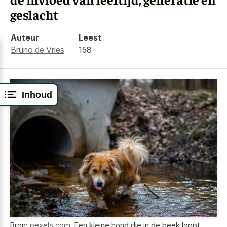
geslacht
Auteur
Leest
Bruno de Vries
158
Inhoud
Bron:
pexels.com
,
Een kleine hond die in de beek loopt