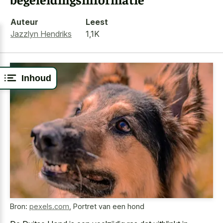
Auteur
Leest
Jazzlyn Hendriks
1,1K
Inhoud
Bron:
pexels.com
,
Portret van een hond