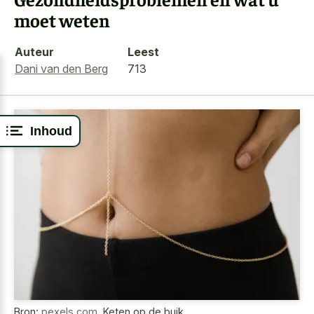
moet weten
Auteur
Leest
Dani van den Berg
713
Inhoud
Bron:
pexels.com
,
Keten op de buik