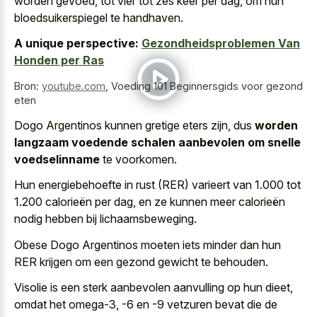
worden gevoed, tot vier tot zes keer per dag, om hun
bloedsuikerspiegel te handhaven.
A unique perspective:
Gezondheidsproblemen Van
Honden per Ras
Bron:
youtube.com
,
Voeding 101 Beginnersgids voor gezond
eten
Dogo Argentinos kunnen gretige eters zijn, dus
worden
langzaam voedende schalen aanbevolen om snelle
voedselinname
te voorkomen.
Hun energiebehoefte in rust (RER) varieert van 1.000 tot
1.200 calorieën per dag, en ze kunnen meer calorieën
nodig hebben bij lichaamsbeweging.
Obese Dogo Argentinos moeten iets minder dan hun
RER krijgen om een gezond gewicht te behouden.
Visolie is een sterk aanbevolen aanvulling op hun dieet,
omdat het omega-3, -6 en -9 vetzuren bevat die de