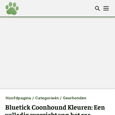
Hoofdpagina
/
Categorieën
/
Geurhonden
Bluetick Coonhound Kleuren: Een
volledig overzicht van het ras