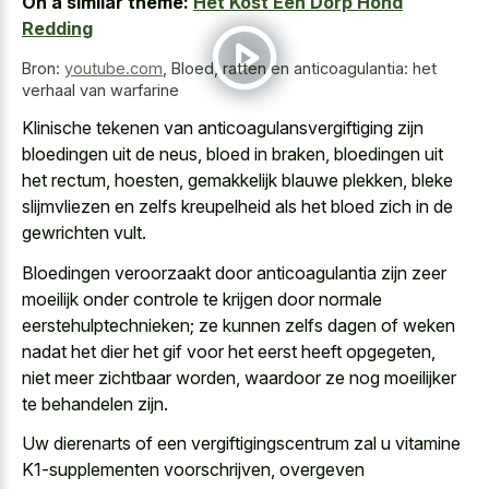
On a similar theme:
Het Kost Een Dorp Hond
Redding
Bron:
youtube.com
,
Bloed, ratten en anticoagulantia: het
verhaal van warfarine
Klinische tekenen van anticoagulansvergiftiging zijn
bloedingen uit de neus, bloed in braken, bloedingen uit
het rectum, hoesten, gemakkelijk blauwe plekken, bleke
slijmvliezen en zelfs kreupelheid als het
bloed zich in de
gewrichten vult
.
Bloedingen veroorzaakt door anticoagulantia zijn zeer
moeilijk onder controle te krijgen door normale
eerstehulptechnieken; ze kunnen zelfs dagen of weken
nadat het dier het gif voor het eerst heeft opgegeten,
niet meer zichtbaar worden, waardoor ze nog moeilijker
te behandelen zijn.
Uw dierenarts of een vergiftigingscentrum zal u vitamine
K1-supplementen voorschrijven, overgeven