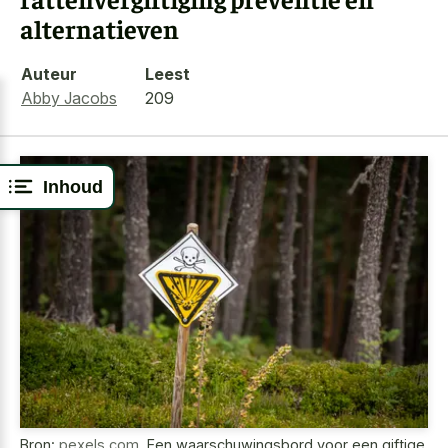
alternatieven
Auteur
Leest
Abby Jacobs
209
Inhoud
Bron:
pexels.com
,
Een waarschuwingsbord voor een giftige