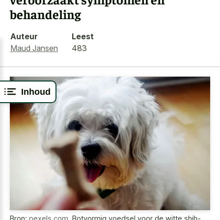
behandeling
Auteur
Leest
Maud Jansen
483
Inhoud
Bron:
pexels.com
,
Botvormig voedsel voor de witte shih-