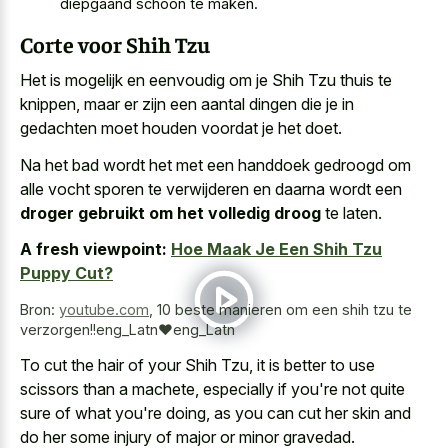
diepgaand schoon te maken.
Corte voor Shih Tzu
Het is mogelijk en eenvoudig om je Shih Tzu thuis te
knippen, maar er zijn een aantal dingen die je in
gedachten moet houden voordat je het doet.
Na het bad wordt het met een handdoek gedroogd om
alle vocht sporen te verwijderen en daarna wordt een
droger gebruikt om het volledig droog
te laten.
A fresh viewpoint:
Hoe Maak Je Een Shih Tzu
Puppy Cut?
Bron:
youtube.com
,
10 beste manieren om een shih tzu te
verzorgen!!eng_Latn️❤️eng_Latn
To cut the hair of your Shih Tzu, it is better to use
scissors than a machete, especially if you're not quite
sure of what you're doing, as you can cut her skin and
do her some injury of major or minor gravedad.