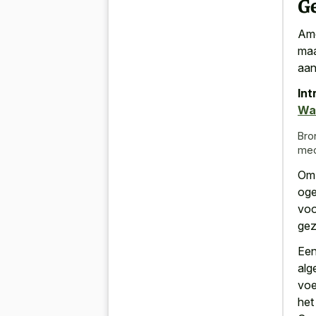
G
Ame
maa
aan
Int
Wa
Bro
med
Om 
oge
voo
gez
Een
alg
voe
het