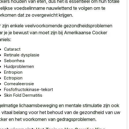
kers houden van eten, dus het is essentieel om hun totale
elijkse voedselinname nauwlettend te volgen om te
rkomen dat ze overgewicht krijgen.
r zijn enkele veelvoorkomende gezondheidsproblemen
r je je bewust van moet zijn bij Amerikaanse Cocker
niels:
Cataract
Retinale dysplasie
Seborrhea
Huidproblemen
Entropion
Ectropion
Cornealeerosie
Fosfofructokinase-tekort
Skin Fold Dermatitis
elmatige lichaamsbeweging en mentale stimulatie zijn ook
 vitaal belang voor het behoud van de gezondheid van uw
ker en het voorkomen van gedragsproblemen.