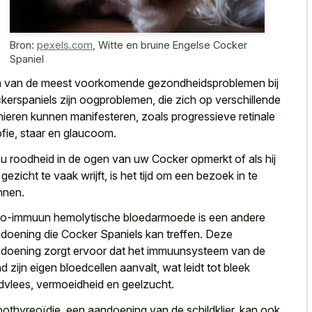
Bron:
pexels.com
,
Witte en bruine Engelse Cocker
Spaniel
 van de meest voorkomende gezondheidsproblemen bij
kerspaniels zijn oogproblemen, die zich op verschillende
ieren kunnen manifesteren, zoals progressieve retinale
ofie, staar en glaucoom.
 u roodheid in de ogen van uw Cocker opmerkt of als hij
n gezicht te vaak wrijft, is het tijd om een bezoek in te
nnen.
o-immuun hemolytische bloedarmoede is een andere
doening die Cocker Spaniels kan treffen. Deze
doening zorgt ervoor dat het immuunsysteem van de
d zijn eigen bloedcellen aanvalt, wat leidt tot bleek
dvlees, vermoeidheid en geelzucht.
othyreoïdie, een aandoening van de schildklier, kan ook