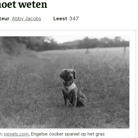
oet weten
teur
Abby Jacobs
Leest
347
n:
pexels.com
,
Engelse cocker spaniel op het gras