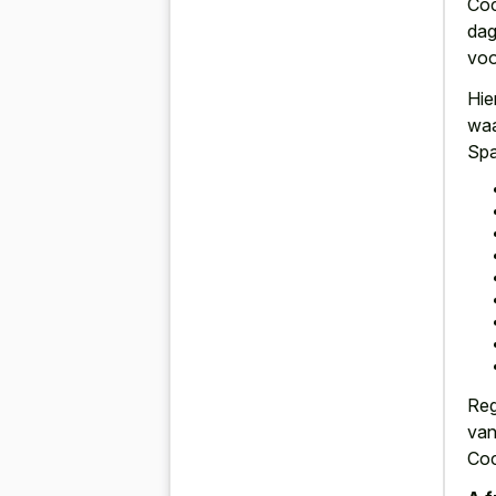
Coc
dag
voo
Hie
waa
Spa
Reg
van
Coc