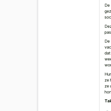
De 
gez
soc
Dez
pas
De 
vac
dat
wee
wor
Hun
ze 
ze 
hon
Tak