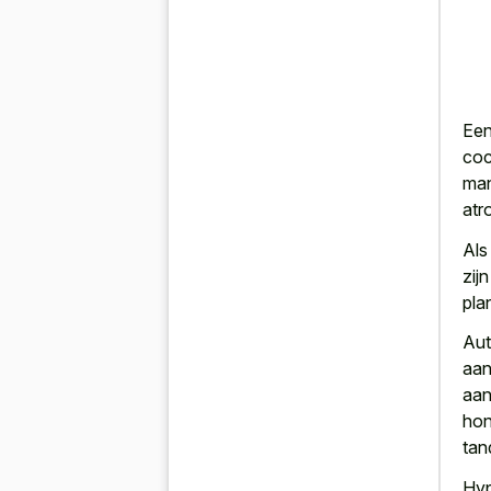
Een
coc
man
atr
Als
zij
pla
Aut
aan
aan
hon
tan
Hyp