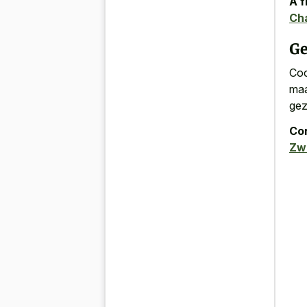
A f
Cha
Ge
Coc
maa
gez
Con
Zw