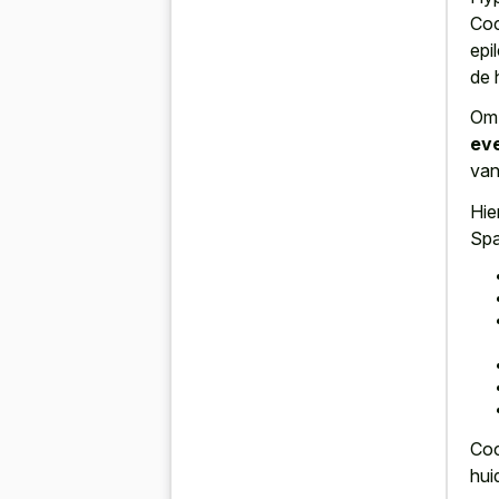
Coc
epi
de 
Om 
eve
van
Hie
Spa
Coc
hui