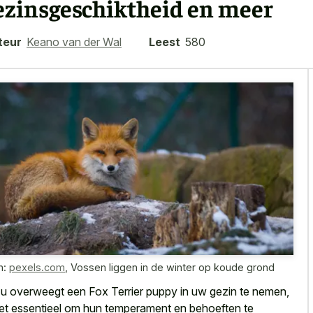
ezinsgeschiktheid en meer
teur
Keano van der Wal
Leest
580
n:
pexels.com
,
Vossen liggen in de winter op koude grond
 u overweegt een Fox Terrier puppy in uw gezin te nemen,
het essentieel om hun temperament en behoeften te