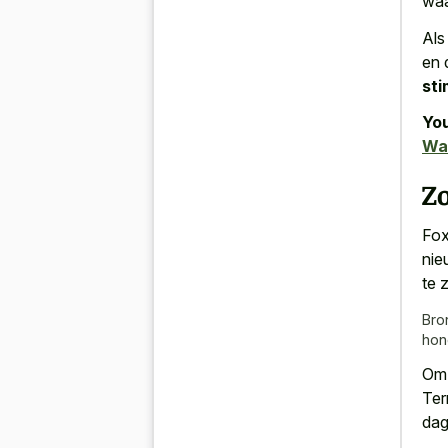
waa
Als
en 
sti
You
Wa
Zo
Fox
nie
te z
Bro
hon
Om 
Ter
dag