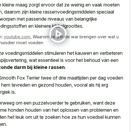
 kleine maag zorgt ervoor dat ze weinig en vaak moeten
n, daarom zijn
kleine rassenvoedingsmiddelen speciaal
tworpen met
passende niveaus
van belangrijke
dingsstoffen
en kleinere kibbelgroottes.
n:
youtube.com
,
Waarom ze u in de war brengen over wat u
huisdier moet voeden
e voedingsmiddelen stimuleren het kauwen en verbeteren
spijsvertering, wat essentieel is voor het behoud van een
onde darm bij kleine rassen
.
Smooth Fox Terrier twee of drie maaltijden per dag voeden
 hem tevreden en gezond houden, vooral als hij erg
rgiek is.
rweeg om een puzzelvoerder te gebruiken, want deze
mme honden houden van het oplossen van problemen en
den het leuk om uit te zoeken hoe ze hun voedsel kunnen
gen.