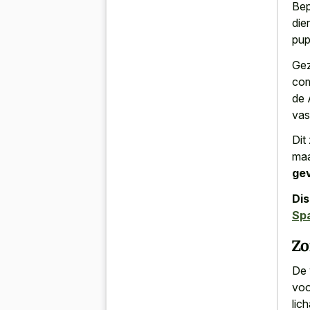
Bep
die
pup
Gez
com
de 
vas
Dit
ma
ge
Di
Spa
Zo
De 
voo
lic