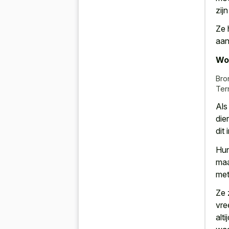
zij
Ze 
aan
Wor
Bro
Ter
Als
die
dit
Hun
maa
met
Ze 
vre
alt