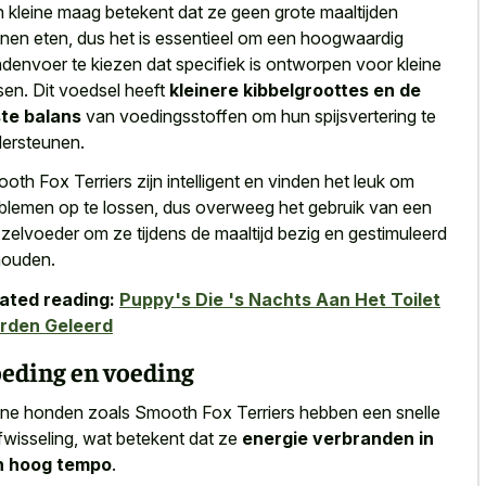
 kleine maag betekent dat ze geen grote maaltijden
nen eten, dus het is essentieel om een hoogwaardig
denvoer te kiezen dat specifiek is ontworpen voor kleine
sen. Dit voedsel heeft
kleinere kibbelgroottes en de
ste balans
van voedingsstoffen om hun spijsvertering te
ersteunen.
oth Fox Terriers zijn intelligent en vinden het leuk om
blemen op te lossen, dus overweeg het gebruik van een
zelvoeder om ze tijdens de maaltijd bezig en gestimuleerd
houden.
ated reading:
Puppy's Die 's Nachts Aan Het Toilet
rden Geleerd
eding en voeding
ine honden zoals Smooth Fox Terriers hebben een snelle
fwisseling, wat betekent dat ze
energie verbranden in
n hoog tempo
.