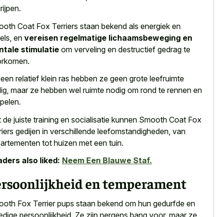
rijpen.
oth Coat Fox Terriers staan bekend als energiek en
els, en
vereisen regelmatige lichaamsbeweging en
tale stimulatie
om verveling en destructief gedrag te
orkomen.
 een relatief klein ras hebben ze geen grote leefruimte
ig, maar ze hebben wel ruimte nodig om rond te rennen en
spelen.
 de juiste training en socialisatie kunnen Smooth Coat Fox
riers gedijen in verschillende leefomstandigheden, van
artementen tot huizen met een tuin.
ders also liked:
Neem Een Blauwe Staf.
ersoonlijkheid en temperament
oth Fox Terrier pups staan bekend om hun gedurfde en
dige persoonlijkheid. Ze zijn nergens bang voor, maar ze