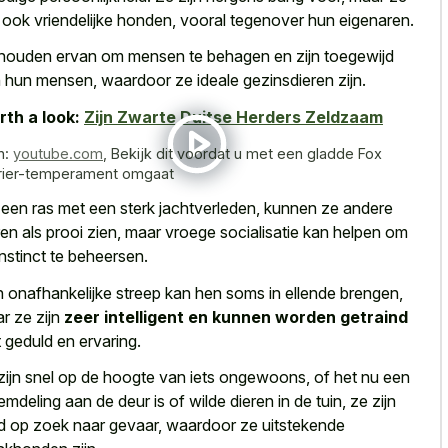
n ook vriendelijke honden, vooral tegenover hun eigenaren.
houden ervan om mensen te behagen en zijn toegewijd
 hun mensen, waardoor ze ideale gezinsdieren zijn.
th a look:
Zijn Zwarte Duitse Herders Zeldzaam
n:
youtube.com
,
Bekijk dit voordat u met een gladde Fox
rier-temperament omgaat
 een ras met een sterk jachtverleden, kunnen ze andere
ren als prooi zien, maar vroege socialisatie kan helpen om
 instinct te beheersen.
 onafhankelijke streep kan hen soms in ellende brengen,
r ze zijn
zeer intelligent en kunnen worden getraind
 geduld en ervaring.
zijn snel op de hoogte van iets ongewoons, of het nu een
emdeling aan de deur is of wilde dieren in de tuin, ze zijn
ijd op zoek naar gevaar, waardoor ze uitstekende