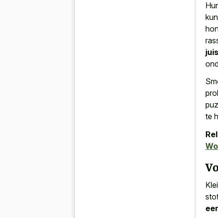
Hun
kun
hon
ras
jui
ond
Smo
pro
puz
te 
Rel
Wo
Vo
Kle
sto
ee