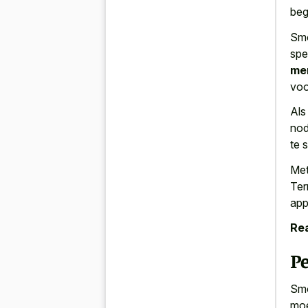
beg
Smo
spe
men
vo
Als
nod
te 
Met
Ter
app
Rea
P
Smo
moe