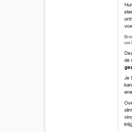
Hun
ete
on
voe
Bro
uw 
Dez
de 
gez
Je 
kan
ene
Ove
sli
vin
krij