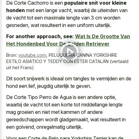
De Corte Cachorro is een
populaire snit voor kleine
honden
met een lange vacht, waarbij de uiteinden van
de vacht tot een
maximale lengte van 3 cm worden
gesneden
, wat resulteert in een uniform uiterlijk.
For another approach, see:
Wat Is De Grootte Van
Het Hondenbed Voor De Golden Retriever
Bron:
youtube.com
,
PELUQUERÍA CANINA YORKSHIRE
ESTILO ASIÁTICO Y TEDDY CON ESTER CATALÁN (vertaald
uit het Frans)
Dit soort snijwerk is ideaal om tangles te vermijden en de
hond een lief, jeugdig uiterlijk te geven.
De Corte Tipo Perro de Agua is een andere optie,
waarbij de vacht tot een korte tot middellange lengte
mag groeien en niet met kammen of andere
gereedschappen wordt gladgemaakt, wat resulteert in
een golvend, onregelmatig uiterlijk.
Voor een Corte de Pelo para Yorkshire Terrier kan de