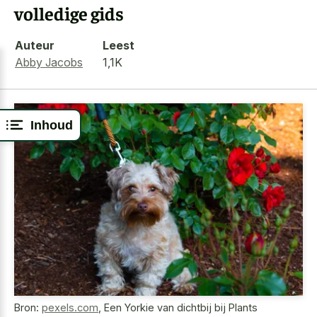
volledige gids
Auteur
Leest
Abby Jacobs
1,1K
Inhoud
Bron:
pexels.com
,
Een Yorkie van dichtbij bij Plants