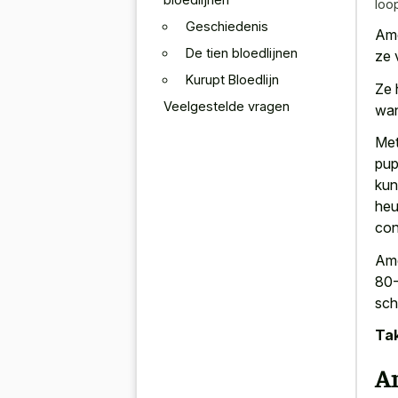
loo
Geschiedenis
Ame
De tien bloedlijnen
ze 
Kurupt Bloedlijn
Ze 
Veelgestelde vragen
wan
Met
pup
kun
heu
con
Ame
80-
sch
Tak
A