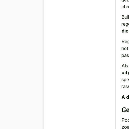
chr
Bul
reg
die
Reg
het
pas
Als
uit
spe
ras
A d
Ge
Poc
zoa