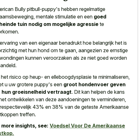
rican Bully pitbull-puppy's hebben regelmatige
haamsbeweging, mentale stimulatie en een
goed
einde tuin nodig om mogelijke agressie
te
orkomen.
ervaring van een eigenaar benadrukt hoe belangrijk het is
rzichtig met hun hond om te gaan, aangezien ze ernstige
wondingen kunnen veroorzaken als ze niet goed worden
andeld.
het risico op heup- en elleboogdysplasie te minimaliseren,
t u uw grotere puppy's een
groot hondenvoer geven
 hun groeisnelheid vertraagt
. Dit kan helpen de kans
het ontwikkelen van deze aandoeningen te verminderen,
 respectievelijk 43% en 38% van de geteste Amerikaanse
tkoppen treffen.
 more insights, see:
Voedsel Voor De Amerikaanse
stkop.