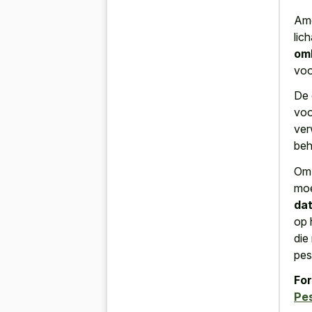
Ame
lic
omh
vo
De 
voo
ver
beh
Om 
moe
dat
op 
die
pes
For
Pe