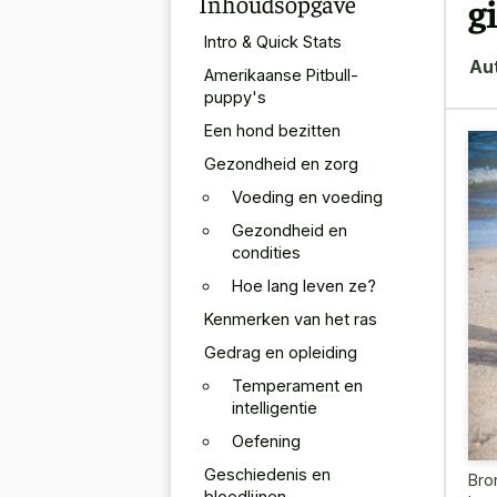
Inhoudsopgave
g
Intro & Quick Stats
Au
Amerikaanse Pitbull-
puppy's
Een hond bezitten
Gezondheid en zorg
Voeding en voeding
Gezondheid en
condities
Hoe lang leven ze?
Kenmerken van het ras
Gedrag en opleiding
Temperament en
intelligentie
Oefening
Geschiedenis en
Bro
bloedlijnen