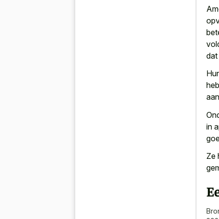
Ame
opv
bet
vol
dat
Hun
heb
aan
Ond
in 
goe
Ze 
gem
E
Bro