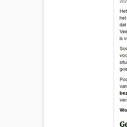
202
Het
het
da
Vee
is 
Soc
voo
sit
goe
Poc
van
bez
ver
Wor
G