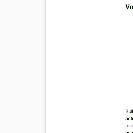
Vo
Bul
act
te 
gez