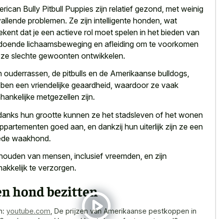
rican Bully Pitbull Puppies zijn relatief gezond, met weinig
allende problemen. Ze zijn intelligente honden, wat
ekent dat je een actieve rol moet spelen in het bieden van
doende lichaamsbeweging en afleiding om te voorkomen
 ze slechte gewoonten ontwikkelen.
 ouderrassen, de pitbulls en de Amerikaanse bulldogs,
ben een vriendelijke geaardheid, waardoor ze vaak
hankelijke metgezellen zijn.
anks hun grootte kunnen ze het stadsleven of het wonen
appartementen goed aan, en dankzij hun uiterlijk zijn ze een
de waakhond.
houden van mensen, inclusief vreemden, en zijn
akkelijk te verzorgen.
en hond bezitten
n:
youtube.com
,
De prijzen van Amerikaanse pestkoppen in