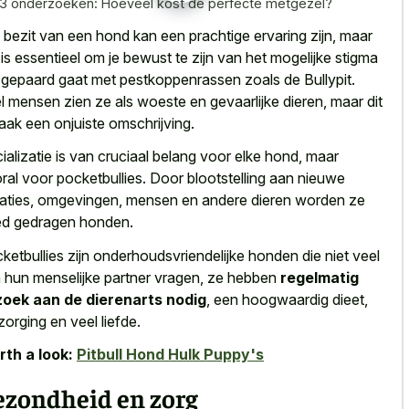
3 onderzoeken: Hoeveel kost de perfecte metgezel?
 bezit van een hond kan een prachtige ervaring zijn, maar
 is essentieel om je bewust te zijn van het
mogelijke stigma
t
gepaard gaat
met pestkoppenrassen zoals
de Bullypit.
l mensen zien ze als woeste en gevaarlijke dieren, maar dit
vaak een onjuiste omschrijving.
ializatie is van cruciaal belang voor elke hond, maar
ral voor pocketbullies. Door blootstelling aan nieuwe
uaties, omgevingen, mensen en andere dieren worden ze
d gedragen honden.
ketbullies zijn onderhoudsvriendelijke honden die niet veel
 hun menselijke partner vragen, ze hebben
regelmatig
oek aan de dierenarts nodig
, een hoogwaardig dieet,
zorging en veel liefde.
th a look:
Pitbull Hond Hulk Puppy's
ezondheid en zorg