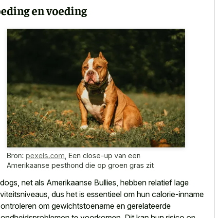
eding en voeding
Bron:
pexels.com
,
Een close-up van een
Amerikaanse pesthond die op groen gras zit
ldogs, net als Amerikaanse Bullies, hebben relatief lage
iviteitsniveaus, dus het is essentieel om hun calorie-inname
controleren om gewichtstoename en gerelateerde
ondheidsproblemen te voorkomen. Dit kan hun risico op