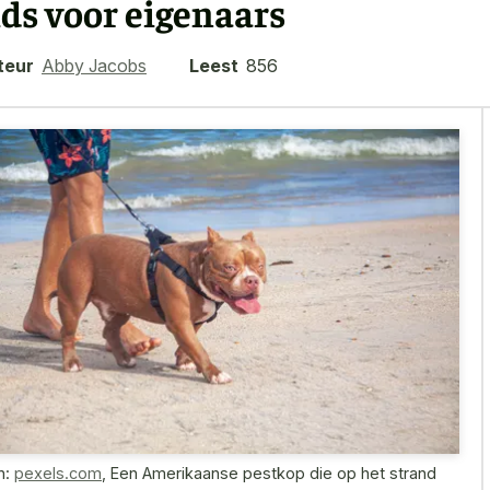
ids voor eigenaars
teur
Abby Jacobs
Leest
856
n:
pexels.com
,
Een Amerikaanse pestkop die op het strand