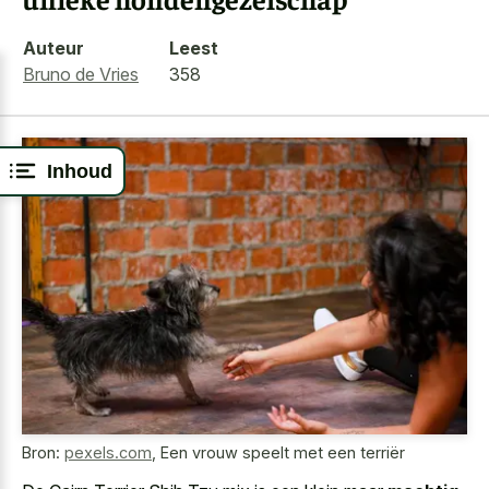
Auteur
Leest
Bruno de Vries
358
Inhoud
Bron:
pexels.com
,
Een vrouw speelt met een terriër