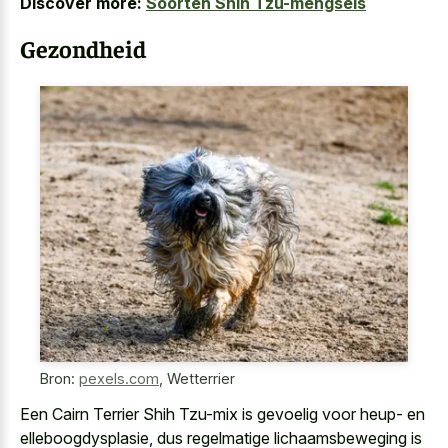
Discover more:
Soorten Shih Tzu-mengsels
Gezondheid
Bron:
pexels.com
,
Wetterrier
Een Cairn Terrier Shih Tzu-mix is gevoelig voor heup- en
elleboogdysplasie, dus regelmatige lichaamsbeweging is