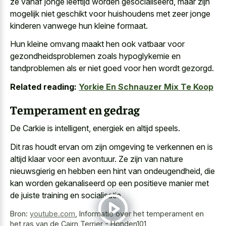
ze vanaf jonge leeftijd worden gesocialiseerd, maar zijn
mogelijk niet geschikt voor huishoudens met
zeer jonge
kinderen vanwege hun kleine formaat
.
Hun kleine omvang maakt hen ook vatbaar voor
gezondheidsproblemen zoals hypoglykemie en
tandproblemen als er niet goed voor hen wordt gezorgd.
Related reading:
Yorkie En Schnauzer Mix Te Koop
Temperament en gedrag
De Carkie is intelligent, energiek en altijd speels.
Dit ras houdt ervan om zijn omgeving te verkennen en is
altijd klaar voor een avontuur. Ze zijn van nature
nieuwsgierig en hebben een hint van ondeugendheid, die
kan
worden gekanaliseerd op een
positieve manier
met
de juiste training
en socialisatie.
Bron:
youtube.com
,
Informatie over het temperament en
het ras van de Cairn Terrier - Honden101