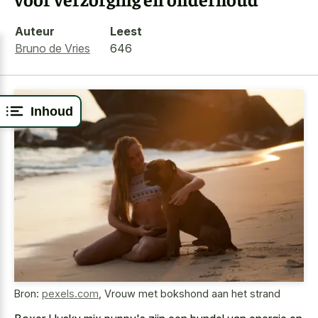
Auteur
Leest
Bruno de Vries
646
Inhoud
Bron:
pexels.com
,
Vrouw met bokshond aan het strand