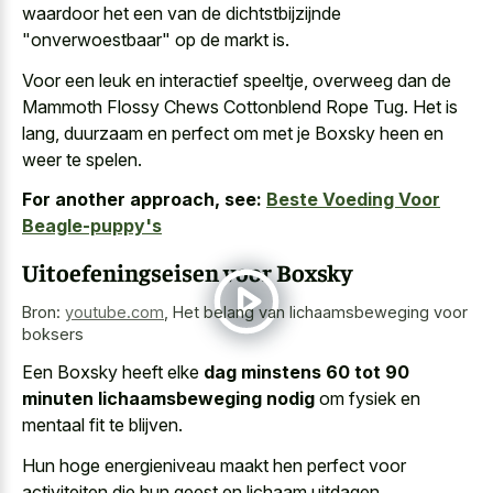
waardoor het een van de dichtstbijzijnde
"onverwoestbaar" op de markt is.
Voor een leuk en interactief speeltje, overweeg dan de
Mammoth Flossy Chews Cottonblend Rope Tug. Het is
lang, duurzaam en perfect om met je Boxsky heen en
weer te spelen.
For another approach, see:
Beste Voeding Voor
Beagle-puppy's
Uitoefeningseisen voor Boxsky
Bron:
youtube.com
,
Het belang van lichaamsbeweging voor
boksers
Een Boxsky heeft elke
dag minstens 60 tot 90
minuten lichaamsbeweging nodig
om fysiek en
mentaal fit te blijven.
Hun hoge energieniveau maakt hen perfect voor
activiteiten die hun geest en lichaam uitdagen.