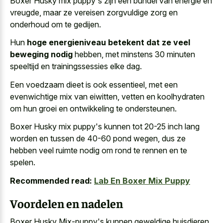
Boxer Husky mix puppy's zijn een bundel van energie en
vreugde, maar ze vereisen zorgvuldige zorg en
onderhoud om te gedijen.
Hun
hoge energieniveau betekent dat ze veel
beweging nodig
hebben, met minstens 30 minuten
speeltijd en trainingssessies elke dag.
Een voedzaam dieet is ook essentieel, met een
evenwichtige mix van eiwitten, vetten en koolhydraten
om hun groei en ontwikkeling te ondersteunen.
Boxer Husky mix puppy's kunnen tot 20-25 inch lang
worden en tussen de 40-60 pond wegen, dus ze
hebben veel ruimte nodig om rond te rennen en te
spelen.
Recommended read:
Lab En Boxer Mix Puppy
Voordelen en nadelen
Boxer Husky Mix-puppy's kunnen geweldige huisdieren