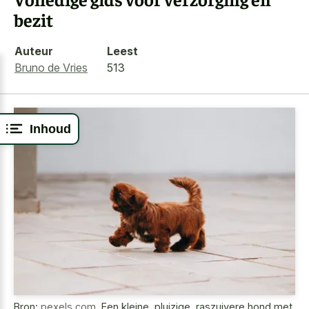
bezit
Auteur
Leest
Bruno de Vries
513
Inhoud
Bron:
pexels.com
,
Een kleine, pluizige, raszuivere hond met