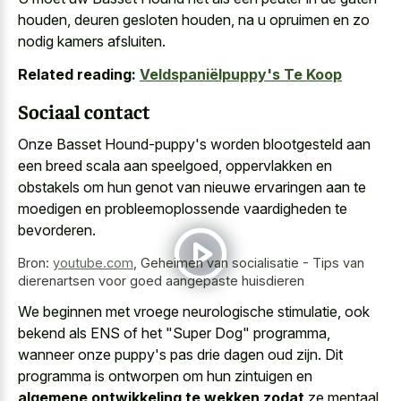
houden, deuren gesloten houden, na
u opruimen en zo
nodig kamers afsluiten
.
Related reading:
Veldspaniëlpuppy's Te Koop
Sociaal contact
Onze Basset Hound-puppy's worden blootgesteld aan
een breed scala aan speelgoed, oppervlakken en
obstakels om hun genot van nieuwe ervaringen aan te
moedigen en probleemoplossende vaardigheden te
bevorderen.
Bron:
youtube.com
,
Geheimen van socialisatie - Tips van
dierenartsen voor goed aangepaste huisdieren
We beginnen met vroege neurologische stimulatie, ook
bekend als ENS of het "Super Dog" programma,
wanneer onze puppy's pas drie dagen oud zijn. Dit
programma is ontworpen om hun zintuigen en
algemene ontwikkeling te wekken zodat
ze mentaal